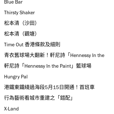
系列
Blue Bar
Thirsty Shaker
松本清（沙田）
松本清（觀塘）
Time Out 香港條款及細則
青衣舊球場大翻新！軒尼詩「Hennessy In the
Paint」籃球場成打卡新景點
軒尼詩「Hennessy In the Paint」籃球場
Hungry Pal
港鐵東鐵綫過海段5月15日開通！首班車
5.25am 會展站通往紅磡
行為藝術看城市重建之「錯配」
X-Land