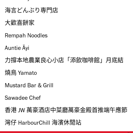
海言どんぶり専門店
大歡喜餅家
Rempah Noodles
Auntie Āyi
力撐本地農業良心小店「添飲咖啡館」月底結
業
燒鳥 Yamato
Mustard Bar & Grill
Sawadee Chef
香港 JW 萬豪酒店中菜廳萬豪金殿首推端午應節
糉子禮盒
灣仔 HarbourChill 海濱休閒站