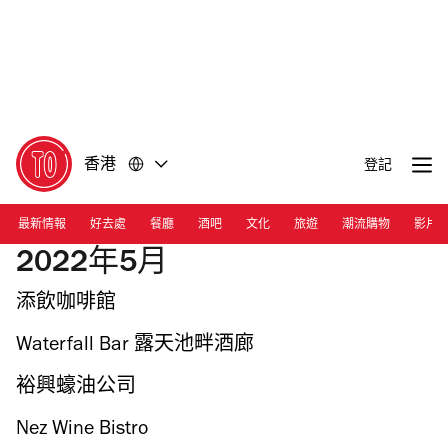
前
前
往
往
內
頁
容
尾
香港
登記
最新情報
好去處
餐廳
酒吧
文化
旅遊
潮流購物
影片
2022年5月
添飲咖啡館
Waterfall Bar 露天池畔酒廊
裕興蠔油公司
Nez Wine Bistro