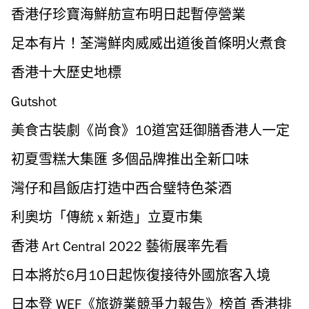
香港仔珍寶海鮮舫宣布明日起暫停營業
足本有片！荃灣鮮肉威威出道後首條明火煮食
影片
香港十大歷史地標
Gutshot
美食古裝劇《尚食》10道宮廷御膳香港人一定
吃過
初夏雪糕大集匯 多個品牌推出全新口味
灣仔和昌飯店打造中西合璧特色茶酒
利奧坊「傳統 x 新造」立夏市集
香港 Art Central 2022 藝術展率先看
日本將於6月10日起恢復接待外國旅客入境
日本登 WEF《旅遊業競爭力報告》榜首 香港排