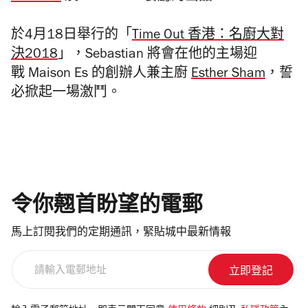
於
4
月
18
日舉行的「
Time
Out
香港：名廚大對
決
2018
」，
Sebastian
將會在他的主
場
迎
戰
Maison Es
的
創辦人兼主廚
Esther Sham
，誓
必掀起一場激鬥。
令你翹首盼望的電郵
馬上訂閱我們的定期通訊，緊貼城中最新情報
請
輸
入
電