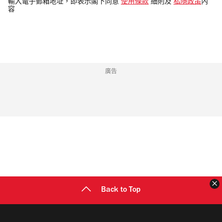
輸入電子郵箱地址，即表示閣下同意
使用條款
細則及
私隱政策
內
容
郵
地
址
廣告
Back to Top