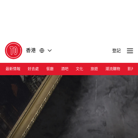
前
前
往
往
內
頁
容
尾
香港
登記
最新情報
好去處
餐廳
酒吧
文化
旅遊
潮流購物
影片