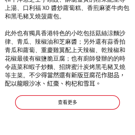
和牛洋葱芝士芋頭餃、酥脆金黃的粉果配至尊
上湯、
口
利
福
XO
醬炒蘿蔔糕、香煎麻婆牛肉包
和黑毛豬叉燒菠蘿包。
此外也有獨具香港特色的小吃包括菇絲涼麵沙
律、青瓜、辣椒油和芝麻醬；
另外還有蒜香拍
青瓜和蘿蔔、重慶雞翼配上天辣椒、乾辣椒和
花椒最後有椒鹽脆豆腐；
也有
廚師發辦的的時
令蔬菜和蝦子炒麵、招牌蜜汁炭烤黑毛豬叉燒
等主菜。
不少得當然還有新版豆腐花作甜品，
配以龍眼沙冰、紅棗、枸杞和雪耳。
查看更多