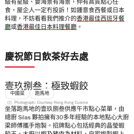
級有星級、要海景有海景，仲有高質點心任
食，屋企人一定冇投訴！如鍾意食西餐或日本
料理，不妨看看我們推介的
香港最佳西班牙餐
廳
或
香港最佳日本料理餐廳
。
慶祝節日飲茶好去處
壹玖捌叁：極致蝦餃
中國菜
跑馬地
Photograph: Courtesy Hong Kong Cuisine
坐落跑馬地的壹玖捌叁供應
午市點心菜單，由
總廚 Silas 夥拍擁有30多年經驗的本地點心大廚
梁師傅攜手炮製。
招牌點心包括經典的晶瑩蝦