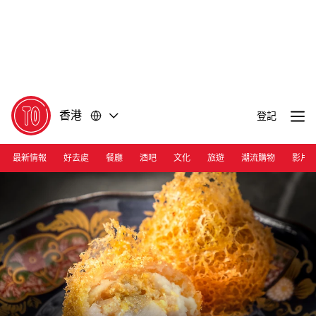
前
前
往
往
內
頁
容
尾
香港
登記
最新情報
好去處
餐廳
酒吧
文化
旅遊
潮流購物
影片