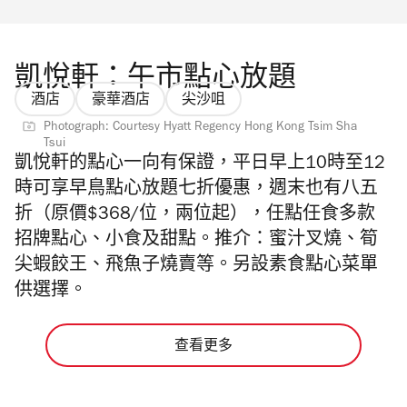
凱悅軒：午市點心放題
酒店
豪華酒店
尖沙咀
Photograph: Courtesy Hyatt Regency Hong Kong Tsim Sha
Tsui
凱悅軒的點心一向有保證，平日
早上10時至12
時可享早鳥點心放題七折優惠，週末也有八五
折（原價$368/位，兩位起），任點任食多款
招牌點心、
小食及甜點。推介
：蜜汁叉燒、筍
尖蝦餃王、飛魚子燒賣等。
另設素食點心菜單
供選擇。
查看更多