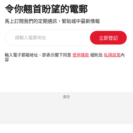
令你翹首盼望的電郵
馬上訂閱我們的定期通訊，緊貼城中最新情報
請
輸
入
電
輸入電子郵箱地址，即表示閣下同意
使用條款
細則及
私隱政策
內
容
郵
地
址
廣告