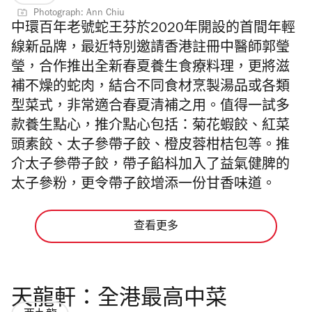
Photograph: Ann Chiu
中環百年老號蛇王芬於2020年開設的首間年輕
線新品牌，
最近
特別邀請香港註冊中醫師郭瑩
瑩，合作推出
全新春夏養生食療料理，更將滋
補不燥的蛇肉，結合不同食材烹製湯品或各類
型菜式，
非常適合春夏清補之用。值得一試
多
款養生點心，推介點心包括：菊花蝦餃、紅菜
頭素餃、太子參帶子餃、
橙皮蓉柑桔包等。推
介太子參帶子餃，
帶子餡枓
加入了
益氣健脾的
太子參粉，更令帶子餃增添一份甘香味道。
查看更多
天龍軒：全港最高中菜