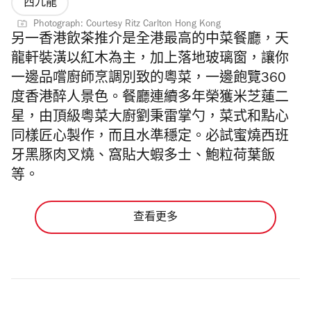
西九龍
Photograph: Courtesy Ritz Carlton Hong Kong
另一香港
飲茶推介是全港最高的中菜餐廳，天
龍軒裝潢以紅木為主，加上落地玻璃窗，讓你
一邊品嚐廚師烹調別致的粵菜，一邊飽覽360
度香港醉人景色。
餐廳連續多年榮獲米芝蓮二
星，由頂級粵菜大廚劉秉雷掌勺，菜式和點心
同樣匠心製作，而且水準穩定。必試蜜燒西班
牙黑豚肉叉燒、窩貼大蝦多士、鮑粒荷葉飯
等。
查看更多