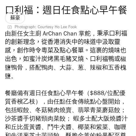
口利福：週日任食點心早午餐
蘇豪
Photograph: Courtesy Ho Lee Fook
由新任女主廚
ArChan Chan 掌舵，
秉承
口利福
的創新理念，從香港消失中的味道中汲取靈
感，創作時令粵菜及點心餐單。這裹的燒味也
出色，如
蜜汁炭烤黑毛豬叉燒、
口
利
福
鴨或
椒
鹽鴨骨
，搭配鴨肉、大蒜、葱、辣椒和五香槐
鹽。
餐廳備有週日任食點心早午餐（$888/位配優
質香檳乙枝），由
任點任食傳統點心盤開始，
包括蝦餃、冬菇豬肉燒賣、
翡翠青菜蘑菇餃；
沙茶醬手切豬頸肉菜餃；
蝦多士配大阪燒醬汁
和丘比蛋黃醬、鬥牛犬醬、
椰菜和紫菜、
咖喱