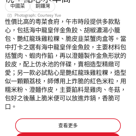
悅：點心水準高
中國菜
銅鑼灣
Photograph: Courtesy Yue
性價比高的粵菜食府，午市時段提供多款點
心，包括海中龍皇伴金魚餃、胡椒濃湯小籠
包、艷紅龍珠雞粒粿、脆皮韭菜蟹肉盒等。當
中打卡之選有海中龍皇伴金魚餃，主要材料包
括蟹肉、蝦肉作餡，
再以澄麵製作金魚形狀的
餃皮，配上仿水池的伴碟，賣相造型精緻
可
愛；
另一款必試點心是艷紅龍珠雞粒
粿，造型
似一顆顆荔枝，師傅用上炸脆的紅色米粒，用
糯米粉、
澄麵作皮，主要餡料是雞肉、冬菇，
包好之後蘸上脆米便可以放進炸鍋，香脆可
口。
查看更多