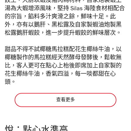
餃王，
大廚以蝦及豬肉為材料，自家炮製蝦上
湯為大蝦增添風味，
堅持 Silas 海陸食材相配合
的宗旨，餡料多汁爽滑之餘，
鮮味十足。此
外，亦有以鵝肝、
黑松露及自家製蝦油炮製黑
松露鵝肝蝦餃，進一步提升蝦餃的鮮味層次。
甜品不得不試椰糖馬拉糕配花生椰絲牛油，
以
椰糖製作的馬拉糕經天然酵母發酵後，鬆軟無
比，
客人更可在點心上枱後即席加上自家製的
花生椰絲牛油，香氣四溢，每一啖都甜在心
頭。
查看更多