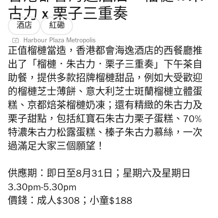
古力 x 栗子三重奏
酒店
紅磡
Harbour Plaza Metropolis
正值榴槤當造，香港都會海逸酒店的西餐廳推
出了「榴槤．朱古力．栗子三重奏」下午茶自
助餐，提供多款招牌榴槤甜品，例如大受歡迎
的榴槤芝士薄餅、意大利芝士斑蘭榴槤立體蛋
糕、京都焙茶榴槤奶凍；還有精緻的朱古力及
栗子甜點，包括紅寶石朱古力栗子蛋糕、70%
特濃朱古力松露蛋糕、榛子朱古力慕絲，一次
過滿足大家三個願望！
供應期：即日至8月31日；星期六及星期日
3.30pm-5.30pm
價錢：成人$308；小童$188