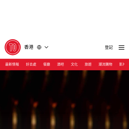
前
前
往
往
內
頁
容
尾
香港
登記
最新情報
好去處
餐廳
酒吧
文化
旅遊
潮流購物
影片