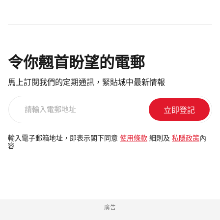
令你翹首盼望的電郵
馬上訂閱我們的定期通訊，緊貼城中最新情報
請
輸
入
電
輸入電子郵箱地址，即表示閣下同意
使用條款
細則及
私隱政策
內
容
郵
地
址
廣告