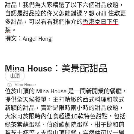
甜品！我們為大家精選了以下六個甜品放題，
自認是甜品控的你又怎能錯過？想 chill 住歎更
多甜品，可以看看我們推介的
香港夏日下午
茶
。
撰文：Angel Hong
Mina House：美景配甜品
山頂
Mina House
位於山頂的 Mina House
是一間新開業的餐廳，
提供全天候餐單，主打精緻的西式料理
和款式
新穎的甜品，賣點是限時兩小時的甜品放題
，
大家可於限時內任食超過
15
款特色甜點，包括
綠茶紫蘇蛋糕
、伯爵歌劇院蛋糕、柑子撻和煎