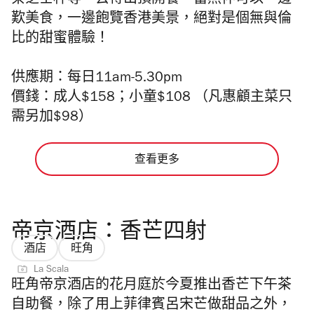
茶芝士杯等。去得山頂開餐，當然仲可以一邊
歎美食，一邊飽覽香港美景，絕對是個無與倫
比的甜蜜體驗！
供應期：每日11am-5.30pm
價錢：成人$158；小童$108
（凡惠顧主菜只
需另加
$98
）
查看更多
帝京酒店：香芒四射
酒店
旺角
La Scala
旺角帝京酒店的花月庭於今夏推出香芒下午茶
自助餐，除了用上菲律賓呂宋芒做甜品之外，