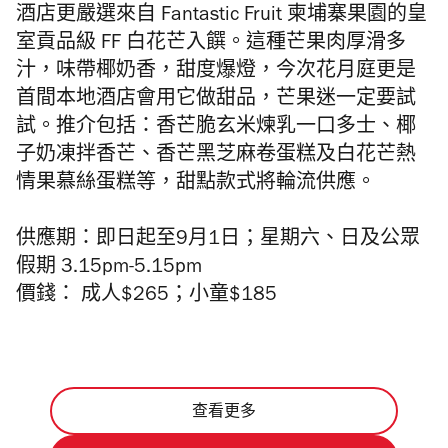
酒店更
嚴選來自 Fantastic Fruit 柬埔寨果園的皇
室貢品級 FF 白
花
芒入饌。這種芒果
肉厚滑多
汁，
味帶椰奶香，甜度爆燈，今次
花
月
庭更是
首間
本地酒店會用它做甜品，芒果迷一定要試
試。推介包括：香芒脆玄米煉乳一口多士、椰
子奶凍拌香芒、香芒黑芝麻卷蛋糕及白花芒熱
情果慕絲蛋糕等，甜點款式將輪流供應。
供應期：即日起至9月1日；星期六、日及公眾
假期 3.15pm-5.15pm
價錢： 成人$265；小童$185
查看更多