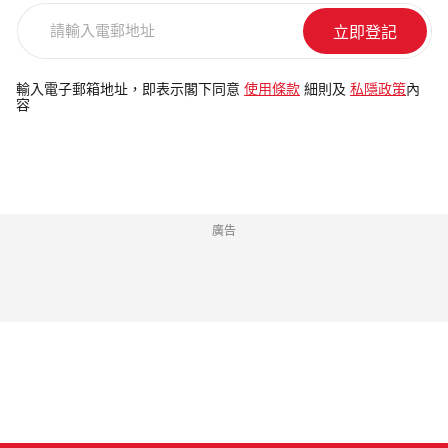
請
輸
入
電
輸入電子郵箱地址，即表示閣下同意
使用條款
細則及
私隱政策
內
容
郵
地
址
廣告