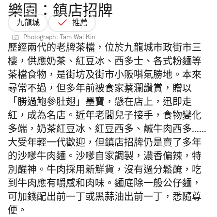
樂園：鎮店招牌
九龍城
推薦
Photograph: Tam Wai Kin
歷經兩代的老牌茶檔，位於九龍城市政街市三
樓，供應奶茶、紅豆冰、西多士、各式粉麵等
茶檔食物，是街坊及街市小販唞氣勝地。本來
尋常不過，但多年前被食家蔡瀾讚賞，贈以
「勝過鮑參肚翅」墨寶，懸在店上，迅即走
紅，成為名店。近年老闆兒子接手，食物變化
多端，奶茶紅豆冰、紅豆西多、鹹牛肉西多……
大受年輕一代歡迎，但鎮店招牌仍是賣了多年
的沙嗲牛肉麵。沙嗲自家調製，濃香偏辣，特
別醒神。牛肉採用新鮮貨，沒有過分鬆醃，吃
到牛肉應有嚼感和肉味。麵底除一般公仔麵，
可加錢配出前一丁或黑蒜油出前一丁，悉隨尊
便。