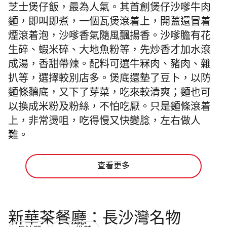
芝士煲仔飯，最為人氣。其首創煲仔沙嗲牛肉
麵，即叫即煮，一個瓦煲滾着上，開蓋還冒着
煙滾着泡，沙嗲香氣隨風飄揚香。沙嗲膽有花
生碎、蝦米碎、大地魚粉等，先炒香才加水滾
成湯，香甜帶辣。配料可選牛冧肉、豬肉、雜
扒等，選擇較別店多。煲底還墊了豆卜，以防
麵條黐底，又下了芽菜，吃來較清爽；麵也可
以換成米粉及粉絲，不怕吃厭。只是麵條滾着
上，非常燙咀，吃得慢又快變腍，左右做人
難。
查看更多
新華茶餐廳：長沙灣名物