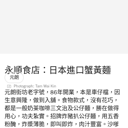
永順食店：日本進口蟹黃麵
元朗
Photograph: Tam Wai Kin
元朗街坊老字號，
86
年開業，本是車仔檔，因
生意興隆，做到入舖。食物款式，沒有花巧，
都是一般奶茶咖啡三文治及公仔麵，勝在做得
用心，功夫紮實。招牌炸豬扒公仔麵，用五香
粉醃，炸漿薄脆，即叫即炸，肉汁豐富。沙嗲