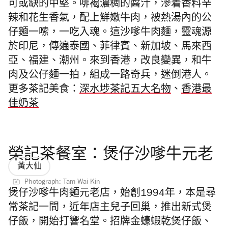
可或缺的中堅。啡褐濃稠的醬汁，滲着香料辛
辣和花生香氣，配上鮮嫩牛肉，被熱湯內的公
仔麵一嗦，一吃入魂。這沙嗲牛肉麵，靈魂源
於印尼，傳遍泰國、菲律賓、新加坡、馬來西
亞、福建、潮州。來到香港，改良變異，和牛
肉及公仔麵一拍，組成一路奇兵，迷倒港人。
更多茶記美食：
深水埗茶記五大名物
、
香港最
佳奶茶
榮記茶餐室：煲仔沙嗲牛元老
黃大仙
Photograph: Tam Wai Kin
煲仔沙嗲牛肉麵元老店，始創
1994
年，本是尋
常茶記一間，近年店主兒子回巢，推出新式煲
仔飯，開始打響名堂。招牌金蠔蝦乾煲仔飯、