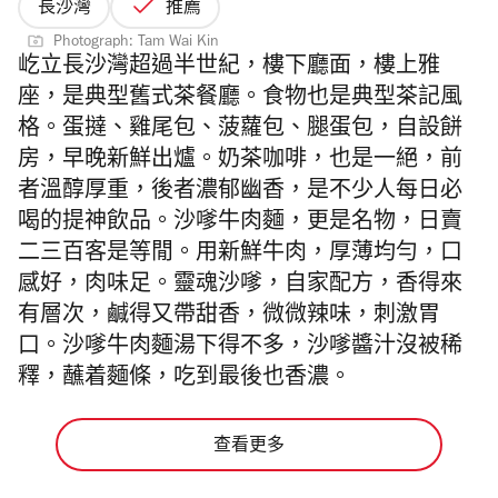
長沙灣
推薦
Photograph: Tam Wai Kin
屹立長沙灣超過半世紀，樓下廳面，樓上雅
座，是典型舊式茶餐廳。食物也是典型茶記風
格。蛋撻、雞尾包、菠蘿包、腿蛋包，自設餅
房，早晚新鮮出爐。奶茶咖啡，也是一絕，前
者溫醇厚重，後者濃郁幽香，是不少人每日必
喝的提神飲品。沙嗲牛肉麵，更是名物，日賣
二三百客是等閒。用新鮮牛肉，厚薄均勻，口
感好，肉味足。靈魂沙嗲，自家配方，香得來
有層次，鹹得又帶甜香，微微辣味，刺激胃
口。沙嗲牛肉麵湯下得不多，沙嗲醬汁沒被稀
釋，蘸着麵條，吃到最後也香濃。
查看更多