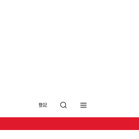
搜
登記
尋