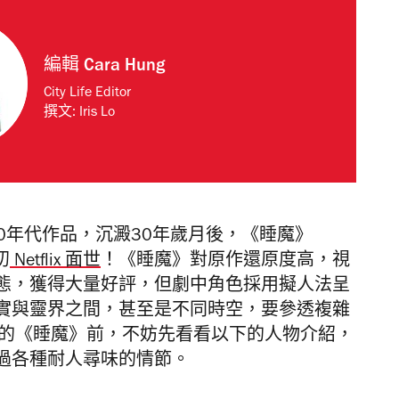
編輯
Cara Hung
City Life Editor
撰文:
Iris Lo
的80年代作品，
沉澱30年歲月後，《睡魔》
初
Netflix 面世
！《睡魔》
對原作還原度高，視
態，獲得大量好評
，但劇中角色採用擬人法呈
實與靈界之間，甚至是不同時空，要參透複雜
的
《睡魔》前，不妨先看看以下的人物介紹，
過各種耐人尋味的情節。