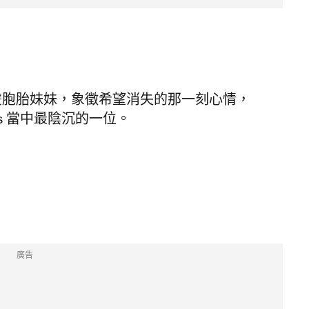
是慾望的雙胞胎妹妹，象徵希望消失的那一刻心情，
ss 當中最陰沉的一位。
廣告