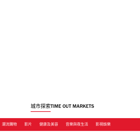
城市探索
TIME OUT MARKETS
潮流購物
影片
健康及美容
音樂與夜生活
影視娛樂