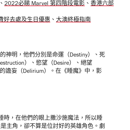
、
2022必睇 Marvel 第四階段電影
、
香港六部
費好去處
及生日優惠
、
大澳終極指南
領域的神明，他們分別是命運（Destiny）、死
struction）、慾望（Desire）、絕望
t）的譫妄（Delirium）。在《睡魔》中，影
睡時，在他們的眼上撒沙施魔法，所以睡
n 雖然是主角，卻不算是位討好的英雄角色。
劇