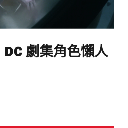
魔》DC 劇集角色懶人