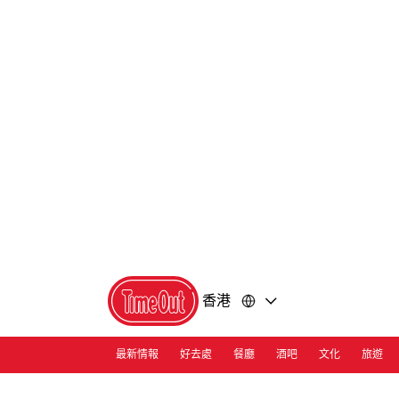
前
前
往
往
內
頁
容
尾
香港
最新情報
好去處
餐廳
酒吧
文化
旅遊