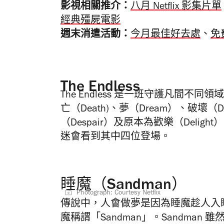
影視相關推介：
八月 Netflix 影集片單
經典殭屍電影
週末消遣活動：
今月最佳好去處
、
免
The Endless
The Endless 是一班守護凡間不同
亡（Death)、夢（Dream）、破壞（De
（Despair）及原本為歡樂（Deligh
迷會看到其中四位登場。
睡魔（Sandman）
Photograph: Courtesy Netflix
傳說中，人會做夢是因為睡魔趁人入
魔稱謂「Sandman」。Sandma