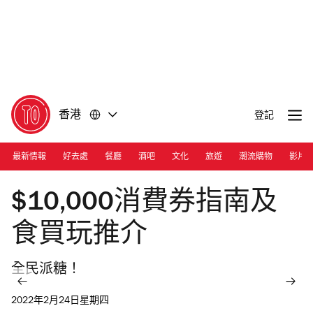
前
前
往
往
內
頁
容
尾
香港
登記
最新情報
好去處
餐廳
酒吧
文化
旅遊
潮流購物
影片
Photograph: Courtesy I.T
$10,000消費券指南及
食買玩推介
全民派糖！
2022年2月24日星期四