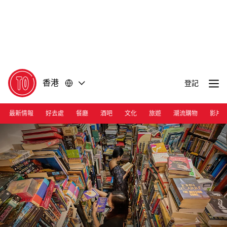
前
前
往
往
內
頁
容
尾
香港
登記
最新情報
好去處
餐廳
酒吧
文化
旅遊
潮流購物
影片