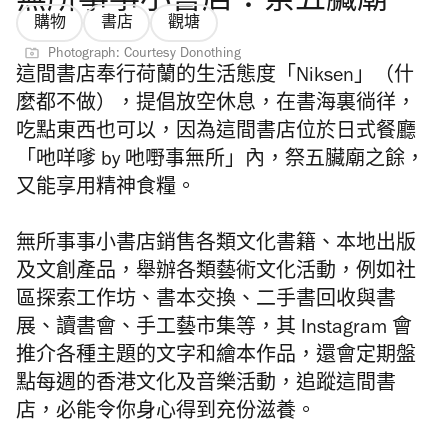
無所事事小書店：祭五臟廟
購物
書店
觀塘
Photograph: Courtesy Donothing
這間書店奉行荷蘭的生活態度「Niksen」（什
麼都不做），提倡放空休息，在書海裏徜徉，
吃點東西也可以，因為這間書店位於日式餐廳
「吔咩嗲 by 吔嘢事無所」內，祭五臟廟之餘，
又能享用精神食糧。
無所事事小書店銷售各類文化書籍、本地出版
及文創產品，舉辦各類藝術文化活動，例如社
區探索工作坊、書本交換、二手書回收與書
展、讀書會、手工藝市集等，其 Instagram 會
推介各種主題的文字和繪本作品，還會定期盤
點每週的香港文化及音樂活動，追蹤這間書
店，必能令你身心得到充份滋養。