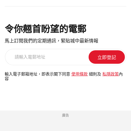
令你翹首盼望的電郵
馬上訂閱我們的定期通訊，緊貼城中最新情報
請
輸
入
電
輸入電子郵箱地址，即表示閣下同意
使用條款
細則及
私隱政策
內
容
郵
地
址
廣告