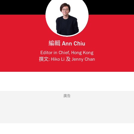
編輯
Ann Chiu
Editor in Chief, Hong Kong
撰文:
Hiko Li
及
Jenny Chan
廣告