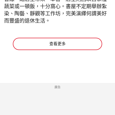
善緣。給店主帶來一本書，店主則回以自家種
蔬菜或一頓飯，十分窩心。書屋不定期舉辦紮
染、陶藝、靜觀等工作坊，完美演繹何謂美好
而豐盛的退休生活。
查看更多
廣告