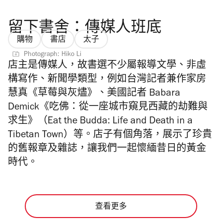
留下書舍：傳媒人班底
購物
書店
太子
Photograph: Hiko Li
店主是傳媒人，故書選不少屬報導文學、非虛
構寫作、新聞學類型，例如台灣記者兼作家房
慧真《草莓與灰燼》、美國記者
Babara
Demick
《吃佛：從一座城市窺見西藏的劫難與
求生》（
Eat the Budda: Life and Death in a
Tibetan Town）
等。店子有個角落，展示了珍貴
的舊報章及雜誌，讓我們一起懷緬昔日的黃金
時代。
查看更多