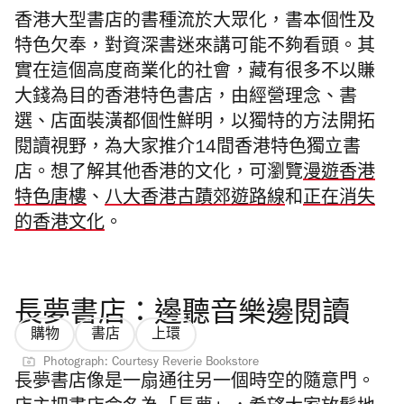
香港大型書店的書種流於大眾化
，書本個性及
特色欠奉，對資深書迷來講可能不夠看頭。其
實在這個高度商業化的社會，藏有很多不以賺
大錢為目的香港特色書店，由經營理念、書
選、店面裝潢都個性鮮明，以獨特的方法開拓
閱讀視野，為大家推介14間香港特色獨立書
店
。
想了解其他香港的文化，可瀏覽
漫遊香港
特色唐樓
、
八大香港古蹟郊遊路線
和
正在消失
的香港文化
。
長夢書店：邊聽音樂邊閱讀
購物
書店
上環
Photograph: Courtesy Reverie Bookstore
長夢書店像是一扇通往另一個時空的隨意門。