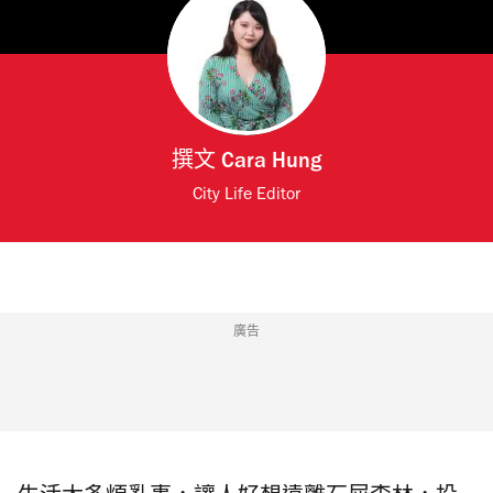
撰文
Cara Hung
City Life Editor
廣告