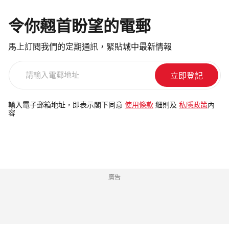
令你翹首盼望的電郵
馬上訂閱我們的定期通訊，緊貼城中最新情報
請
輸
入
電
輸入電子郵箱地址，即表示閣下同意
使用條款
細則及
私隱政策
內
容
郵
地
址
廣告