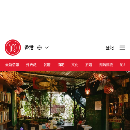
前
前
往
往
內
頁
容
尾
香港
登記
最新情報
好去處
餐廳
酒吧
文化
旅遊
潮流購物
影片