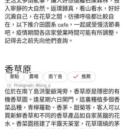
生活太多煩亂事，讓人好想遠離石屎森林，投
入寧靜的大自然。返璞歸真，看山看水，好好
沉澱自己，在花草之間，彷彿呼吸都比較自
在，以下推介田園系 cafe，一起感受慢活節奏
吧。疫情期間各店家營業時間可能有所調整，
記得去之前先向他們查詢。
香草原
景點
農場
南丫島
推薦
Photograph: @lizng_p
位於在南丫島洪聖爺灣旁，香草原是隱密的有
機香草園。逢星期六日開門，這裏種植多個香
菜品種，青檸羅勒、香茅、甜菊等，客人可以
買新鮮香草和不同的香草產品如自家蒸餾的花
水。香菜園搭建了半露天茶室，花草環繞的茅