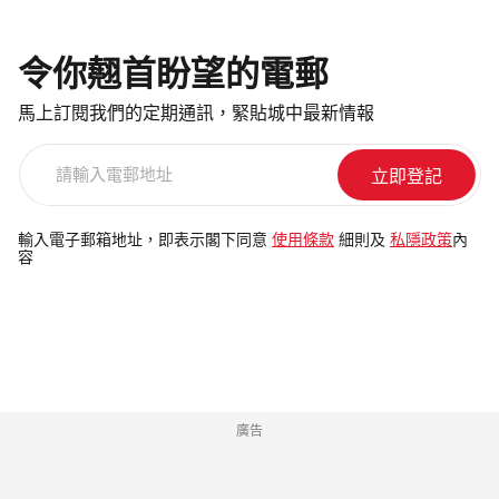
令你翹首盼望的電郵
馬上訂閱我們的定期通訊，緊貼城中最新情報
請
輸
入
電
輸入電子郵箱地址，即表示閣下同意
使用條款
細則及
私隱政策
內
容
郵
地
址
廣告