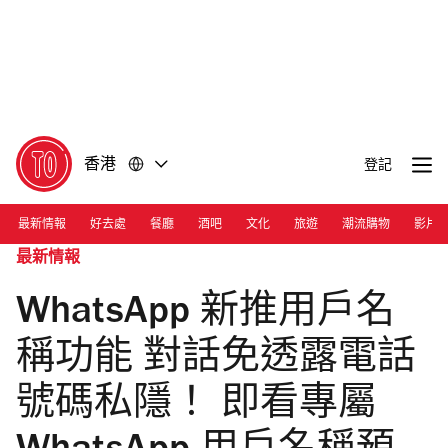
前
前
往
往
內
頁
容
尾
香港
登記
最新情報
好去處
餐廳
酒吧
文化
旅遊
潮流購物
影片
最新情報
WhatsApp 新推用戶名
稱功能 對話免透露電話
號碼私隱！ 即看專屬