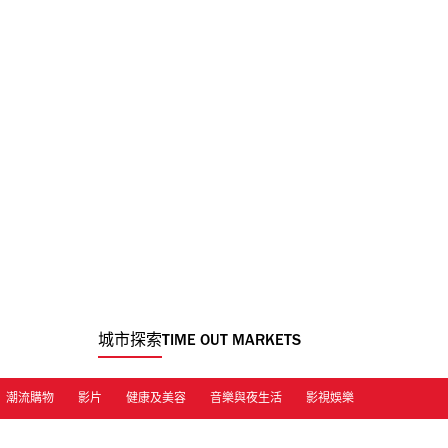
城市探索
TIME OUT MARKETS
潮流購物
影片
健康及美容
音樂與夜生活
影視娛樂