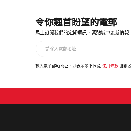
令你翹首盼望的電郵
馬上訂閱我們的定期通訊，緊貼城中最新情報
請
輸
入
電
輸入電子郵箱地址，即表示閣下同意
使用條款
細則
郵
地
址