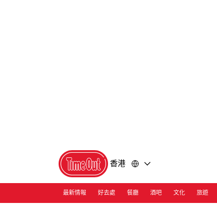
前
前
往
往
內
頁
容
尾
香港
最新情報
好去處
餐廳
酒吧
文化
旅遊