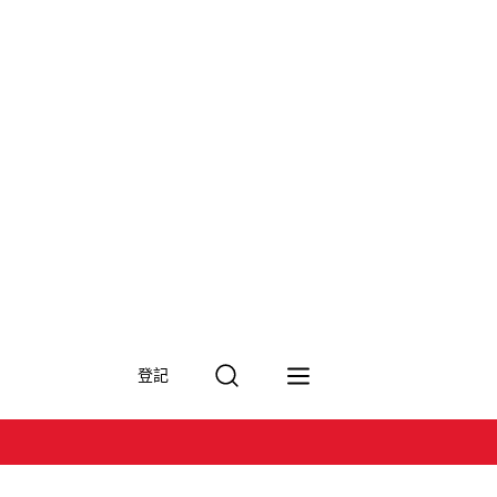
搜
登記
尋