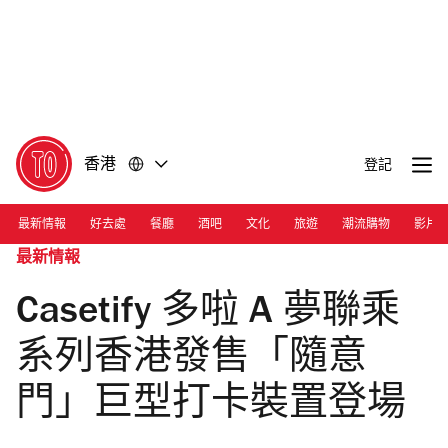
前
前
往
往
內
頁
容
尾
香港
登記
最新情報
好去處
餐廳
酒吧
文化
旅遊
潮流購物
影片
最新情報
Casetify 多啦 A 夢聯乘
系列香港發售「隨意
門」巨型打卡裝置登場