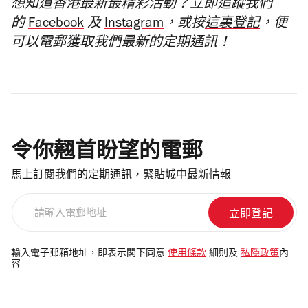
想知道香港最新最精彩活動？立即追蹤我們
的
Facebook
及
Instagram
，或按
這裏登記
，便
可以電郵獲取我們最新的定期通訊！
令你翹首盼望的電郵
馬上訂閱我們的定期通訊，緊貼城中最新情報
請
輸
入
電
輸入電子郵箱地址，即表示閣下同意
使用條款
細則及
私隱政策
內
容
郵
地
址