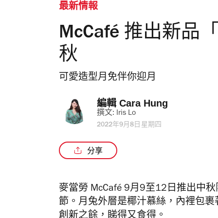
最新情報
McCafé 推出新
秋
可愛造型月免伴你迎月
編輯 
Cara Hung
撰文: 
Iris Lo
2022年9月8日星期四
分享
麥當勞
McCafé 9月9至12日推出中
節。月兔外層是椰汁慕絲，內裡包裹
創新之餘，睇得又食得。