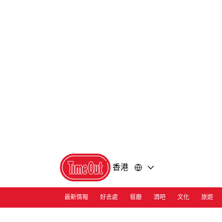
前
前
往
往
內
頁
容
尾
香港
最新情報
好去處
餐廳
酒吧
文化
旅遊