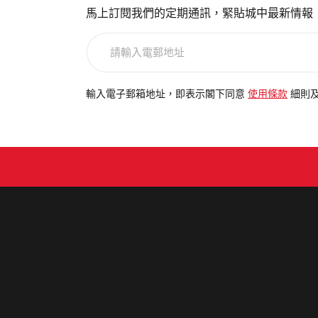
馬上訂閱我們的定期通訊，緊貼城中最新情報
請
輸
入
電
輸入電子郵箱地址，即表示閣下同意
使用條款
細則
郵
地
址