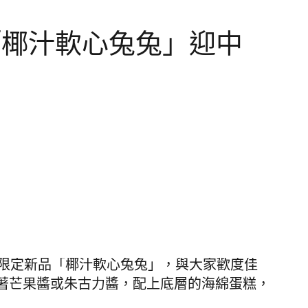
品「椰汁軟心兔兔」迎中
秋限定新品
「椰汁軟心兔兔」
，與大家歡度佳
著芒果醬或朱古力醬，配上底層的海綿蛋糕，