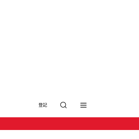
搜
登記
尋