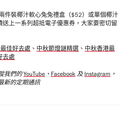
買兩件裝椰汁軟心兔兔禮盒（
$52）
或單個椰汁
陸續送上一系列超抵電子優惠券，大家要密切留
月最佳好去處
、
中秋節燈謎精選
、
中秋香港最
好去處
蹤我們的
YouTube
、
Facebook
及
Instagram
，
最新的定期通訊