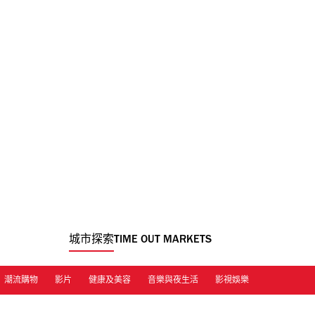
城市探索
TIME OUT MARKETS
潮流購物
影片
健康及美容
音樂與夜生活
影視娛樂