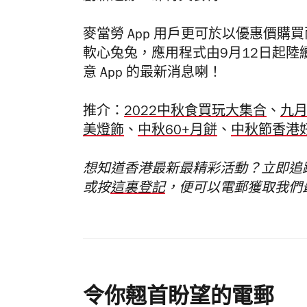
麥當勞 App 用戶更可於以優惠價購
軟心兔兔，應用程式由9月12日起
意 App 的最新消息喇！
推介：
2022中秋食買玩大集合
、
九
美燈飾
、
中秋60+月餅
、
中秋節香港
想知道香港最新最精彩活動？立即追
或按
這裏登記
，便可以電郵獲取我們
令你翹首盼望的電郵