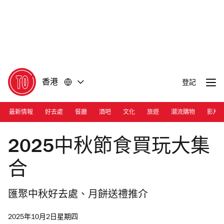
前
前
往
往
內
頁
容
尾
香港
登記
最新情報
好去處
餐廳
酒吧
文化
旅遊
潮流購物
影片
Photograph: Cara Hung
2025中秋節食買玩大集
合
匯聚中秋好去處、月餅送禮推介
2025年10月2日星期四