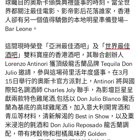
球矚目的奧斯卡頒獎典禮盛事的時刻。當全世
界都關注最佳電影、影
帝影后花落誰家
，香港
人卻有另一個值得驕傲的本地明星準備登場—
Bar Leone。
這間現時榮登「亞洲最佳酒吧」及「
世界最佳
酒吧
」雙料寶座的香港酒吧，其聯合創辦人
Lorenzo Antinori 獲頂級龍舌蘭品牌 Tequila Don
Julio 邀請，參與這場荷里活年度盛事。在3月
15日舉行的奧斯卡官方派對上，Antinori 將與國
際知名調酒師 Charles Joly 聯手，為影壇巨星呈
獻兩款特色雞尾酒,包括以 Don Julio Blanco 龍舌
蘭為基底的高球雞尾酒，加入意大利開胃酒和
青瓜等材料，清新解渴的 Best in Show，以及粟
米浸泡的氈酒和 Don Julio Reposado 龍舌蘭調
配，帶有烤穀物和柑橘風味的 Golden