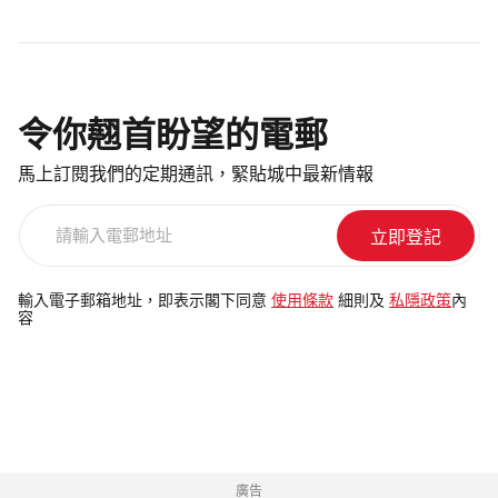
令你翹首盼望的電郵
馬上訂閱我們的定期通訊，緊貼城中最新情報
請
輸
入
電
輸入電子郵箱地址，即表示閣下同意
使用條款
細則及
私隱政策
內
容
郵
地
址
廣告