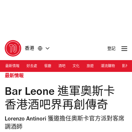
前
前
往
往
內
頁
容
尾
香港
登記
最新情報
好去處
餐廳
酒吧
文化
旅遊
潮流購物
影片
最新情報
Bar Leone 進軍奧斯卡
香港酒吧界再創傳奇
Lorenzo Antinori 獲邀擔任奧斯卡官方派對客席
調酒師