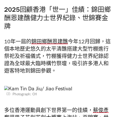
2025回顧香港「世一」佳績：錦田鄉
酬恩建醮
健力士世界紀錄
、世錦賽金
牌
10年一屆的
錦田鄉酬恩建醮
今年12月回歸，這
個本地歷史悠久的太平清醮搭建大型竹棚進行
祭祀及祈福儀式，竹棚獲得健力士世界紀錄認
證為全球最大臨時構竹祭壇，吸引許多港人和
遊客特地到錦田參觀。
Photograph: CH
多位香港運動員創下世界第一的佳績，
蔡俊彥