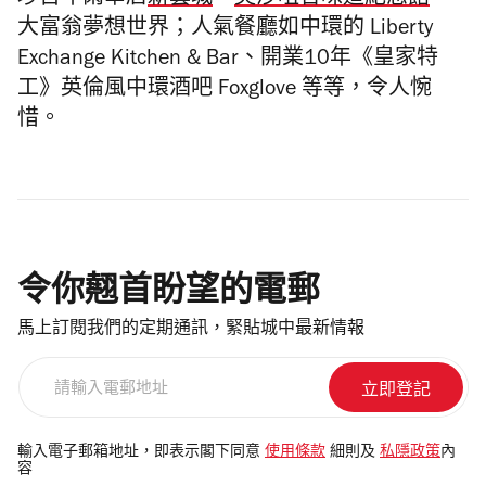
埗百年雨傘店
新藝城
、
尖沙咀合味道紀念館
、
大富翁夢想世界；人氣餐廳如中環的 Liberty
Exchange Kitchen & Bar、開業10年《皇家特
工》英倫風中環酒吧 Foxglove 等等，令人惋
惜。
令你翹首盼望的電郵
馬上訂閱我們的定期通訊，緊貼城中最新情報
請
輸
入
電
輸入電子郵箱地址，即表示閣下同意
使用條款
細則及
私隱政策
內
容
郵