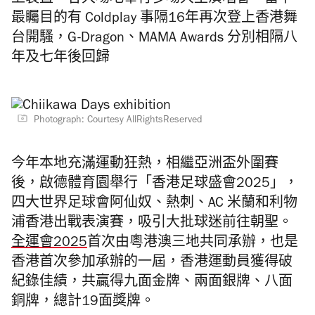
上裝置。各大場地舉行多場大型演唱會，當中
最矚目的有 Coldplay 事隔16年再次登上香港舞
台開騷，G-Dragon、MAMA Awards 分別相隔八
年及七年後回歸
Photograph: Courtesy AllRightsReserved
今年本地充滿運動狂熱，相繼亞洲盃外圍賽
後，啟德體育園舉行「香港足球盛會2025」，
四大世界足球會阿仙奴、熱刺、AC 米蘭和利物
浦香港出戰表演賽，吸引大批球迷前往朝聖。
全運會2025
首次由粵港澳三地共同承辦，也是
香港首次參加承辦的一屆，香港運動員獲得破
紀錄佳績，共贏得九面金牌、兩面銀牌、八面
銅牌，總計19面獎牌。