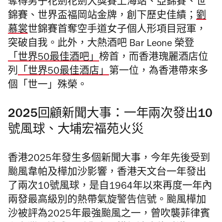
奪得男子花劍花劍大獎賽上海站、亞錦賽、世
錦賽、世界盃福岡站金牌，創下歷史佳績；
劉
慕裳
世錦賽首奪空手道女子個人形項目冠軍，
突破自我。此外，大熱酒吧 Bar Leone 榮登
「世界50最佳酒吧」
榜首，而香港瑰麗酒店位
列
「世界50最佳酒店」
第一位，為香港帶來多
個「世一」殊榮。
2025回顧新聞大事：一年兩次發出10
號風球、大埔宏福苑火災
香港2025年發生多個新聞大事，今年先後受到
颱風韋帕及樺加沙影響，香港天文台一年發出
了兩次10號風球，是自1964年以來再度一年內
兩發最高級別的熱帶氣旋警告信號。颱風樺加
沙被評為2025年最強颱風之一，曾吹襲菲律賓