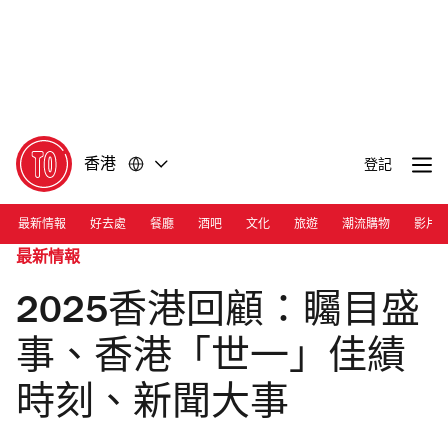
前
前
往
往
內
頁
容
尾
香港
登記
最新情報
好去處
餐廳
酒吧
文化
旅遊
潮流購物
影片
最新情報
2025香港回顧：矚目盛
事、香港「世一」佳績
時刻、新聞大事