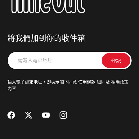
將我們加到你的收件箱
請
輸
入
電
輸入電子郵箱地址，即表示閣下同意
使用條款
細則及
私隱政策
郵
內容
地
址