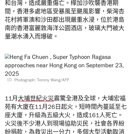
和台灣，造成嚴重傷亡。樺加沙吹襲香港期
間，香港多處地區受暴風至颶風影響，柴灣杏
花村將軍澳和沙田都出現嚴重水浸，位於港島
南的香港富麗敦海洋公園酒店，玻璃大門被大
量潮水湧入而爆破。
Photograph: Tommy Wang/AFP
11月
大埔世紀火災
震驚全港及全球，大埔宏福
苑有大廈在11月26日起火，短時間內蔓延至七
座大廈，升級為五級大火，造成161人死亡。
火災後不少港人到現場協助災民，社會各界紛
紛捐款，為救災出一分力，多個大型活動取消