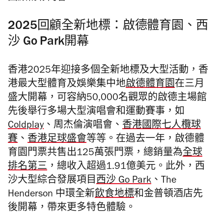
2025回顧全新地標：啟德體育園、西
沙 Go Park開幕
香港2025年迎接多個全新地標及大型活動，香
港最大型體育及娛樂集中地
啟德體育園
在三月
盛大開幕，可容納50,000名觀眾的啟德主場館
先後舉行多場大型演唱會和運動賽事，如
Coldplay
、周杰倫演唱會、
香港國際七人欖球
賽
、
香港足球盛會
等等。在過去一年，啟德體
育園門票共售出125萬張門票，總銷量為
全球
排名第三
，總收入超過1.91億美元。此外，西
沙大型綜合發展項目
西沙 Go Park
、The
Henderson 中環全新
飲食地標
和金普頓酒店先
後開幕，帶來更多特色體驗。