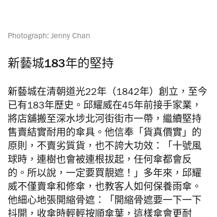
Photograph: Jenny Chan
新藝城183年的堅持
新藝城在清朝道光22年（1842年）創立，至今
已有183年歷史。邱耀威在45年前接手家業，
將店舖搬至深水埗北河街街市一帶，繼續堅持
售賣結實耐用的傘具。他信奉「貨真價實」的
原則，不賣劣質貨，也不誇大功效：「十號風
球時，連樹也會被連根拔起，任何傘都會反
的。所以說，一定要買靚遮！」多年來，邱耀
威不僅賣傘和修傘，也教客人如何保養雨傘。
他細心地張開縮骨遮：「開縮骨遮要一下一下
抖開，收傘時輕輕按順傘葉，這樣傘會更耐