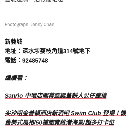
藝城選購一把做個紀念。
Photograph: Jenny Chan
新藝城
地址：深水埗荔枝角道314號地下
電話：92485748
繼續看：
Sanrio 中環店開幕聖誕薑餅人公仔瘋搶
尖沙咀金普頓酒店新酒吧 Swim Club 登場！懷
舊美式風格/50樓飽覽維港海景/超多打卡位