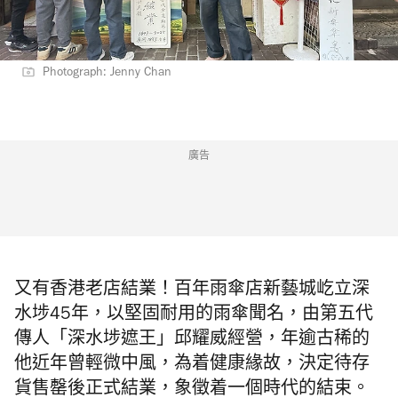
Photograph: Jenny Chan
廣告
又有香港老店結業！百年雨傘店新藝城屹立深
水埗45年，以堅固耐用的雨傘聞名，由第五代
傳人「深水埗遮王」邱耀威經營，年逾古稀的
他近年曾輕微中風，為着健康緣故，決定待存
貨售罄後正式結業，象徵着一個時代的結束。