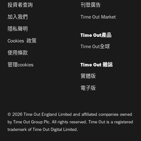
投資者查詢
刊登廣告
加入我們
Time Out Market
隱私聲明
Time Out產品
Cookies 政策
Time Out全球
使用條款
管理cookies
Time Out 雜誌
實體版
電子版
© 2026 Time Out England Limited and affiliated companies owned
by Time Out Group Plc. All rights reserved. Time Out is a registered
trademark of Time Out Digital Limited.