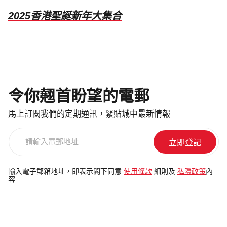
2025香港聖誕新年大集合
令你翹首盼望的電郵
馬上訂閱我們的定期通訊，緊貼城中最新情報
請
輸
入
電
輸入電子郵箱地址，即表示閣下同意
使用條款
細則及
私隱政策
內
容
郵
地
址