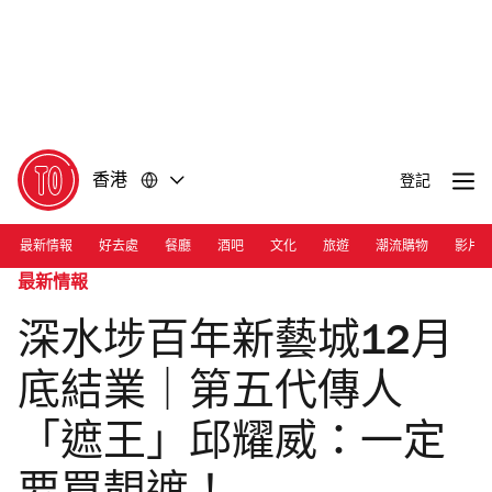
前
前
往
往
內
頁
容
尾
香港
登記
最新情報
好去處
餐廳
酒吧
文化
旅遊
潮流購物
影片
最新情報
深水埗百年新藝城12月
底結業｜第五代傳人
「遮王」邱耀威：一定