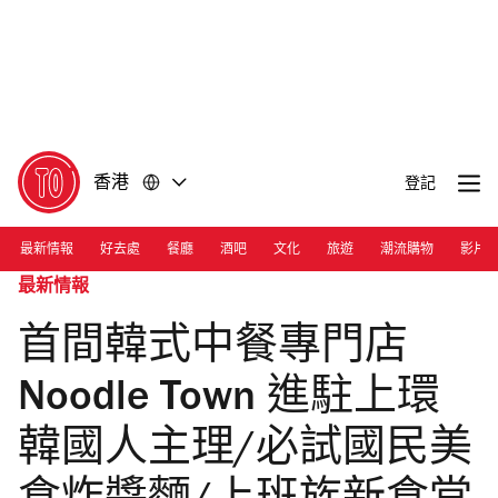
前
前
往
往
內
頁
容
尾
香港
登記
最新情報
好去處
餐廳
酒吧
文化
旅遊
潮流購物
影片
最新情報
首間韓式中餐專門店
Noodle Town 進駐上環
韓國人主理/必試國民美