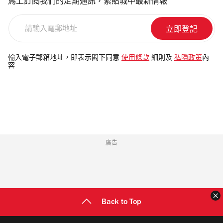
馬上訂閱我們的定期通訊，緊貼城中最新情報
請
輸
入
電
輸入電子郵箱地址，即表示閣下同意
使用條款
細則及
私隱政策
內
容
郵
地
址
廣告
Back to Top