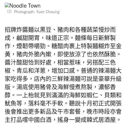
Photograph: Yuen Cheung
招牌
炸醬麵以黑豆、豬肉和各種蔬菜慢炒而
成，鹹甜開胃，味道正宗。麵條每日新鮮製
作，煙韌帶嚼勁。
糖醋肉裹上特製麵糊炸至金
黃，豬肉外脆內嫰，即使放涼了也依然酥脆。
醬汁酸甜恰到好處，相當惹味，另搭配三色
椒、青瓜和洋蔥，增加口感。
普通的辣湯麵大
家吃得多，店內的三鮮辣湯麵可說是豪華升級
版。湯底使用豬骨及海鮮慢煮熬製，濃郁香
醇。一上枱就見到滿滿的海鮮如蝦仁、貝類和
魷魚等，落料毫不手軟。
聽說十月初正式開張
後會推出更多新品及午市套餐，晚市時段亦會
主打品嚐中國白酒，搖身一變成韓式居酒屋。