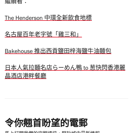
繼續看：
The Henderson 中環全新飲食地標
名古屋百年老字號「雞三和」
Bakehouse 推出⻄貢鹽⽥梓海鹽⽜油麵包
日本人氣拉麵名店らーめん鴨 to 葱快閃香港麗
晶酒店港畔餐廳
令你翹首盼望的電郵