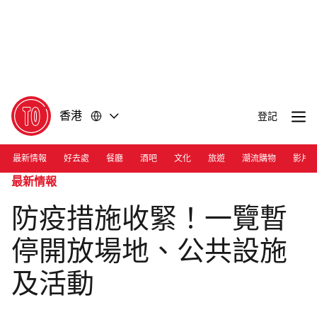
前
前
往
往
內
頁
容
尾
香港
登記
最新情報
好去處
餐廳
酒吧
文化
旅遊
潮流購物
影片
最新情報
防疫措施收緊！一覽暫
停開放場地、公共設施
及活動