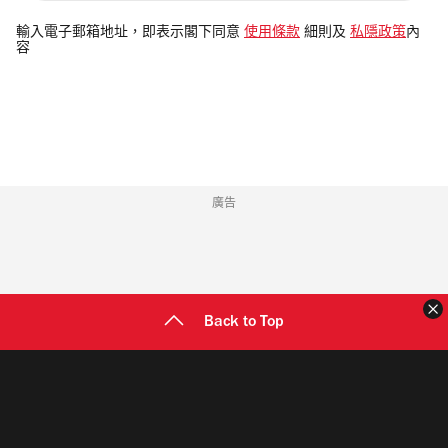
入
電
輸入電子郵箱地址，即表示閣下同意
使用條款
細則及
私隱政策
內
容
郵
地
址
廣告
Back to Top