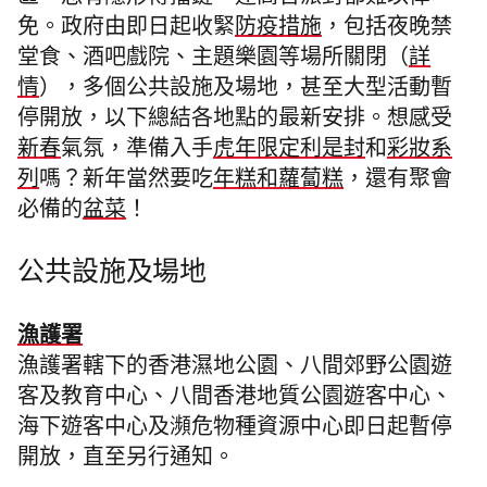
區，恐有隱形傳播鏈，連高官派對都難以倖
免。政府由即日起收緊
防疫措施
，包括夜晚禁
堂食、酒吧戲院、主題樂園等場所關閉（
詳
情
），多個公共設施及場地，甚至大型活動暫
停開放，以下總結各地點的最新安排。想感受
新春
氣氛，準備入手
虎年限定利是封
和
彩妝系
列
嗎？新年當然要吃
年糕和蘿蔔糕
，還有聚會
必備的
盆菜
！
公共設施及場地
漁護署
漁護署轄下的香港濕地公園、八間郊野公園遊
客及教育中心、八間香港地質公園遊客中心、
海下遊客中心及瀕危物種資源中心即日起暫停
開放，直至另行通知。