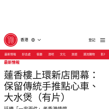
前
前
往
往
內
頁
容
尾
香港
登記
最新情報
好去處
餐廳
酒吧
文化
旅遊
潮流購物
影片
最新情報
蓮香樓上環新店開幕：
保留傳統手推點心車、
大水煲（有片）