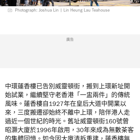
Photograph: Joshua Lin | Lin Heung Lau Teahouse
廣告
中環蓮香樓已告別威靈頓街，搬到上環新址開
始試業，繼續堅守老香港「一盅兩件」的傳統
風味。蓮香樓自1927年在皇后大道中開業以
來，三度搬遷卻始終不離中上環，陪伴港人走
過近一個世紀的時光。舊址威靈頓街160號曾
昭灝大廈於1996年啟用，30年來成為無數茶客