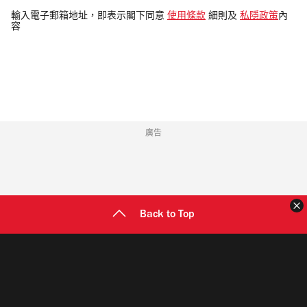
電
輸入電子郵箱地址，即表示閣下同意
使用條款
細則及
私隱政策
內
容
郵
地
址
廣告
Back to Top