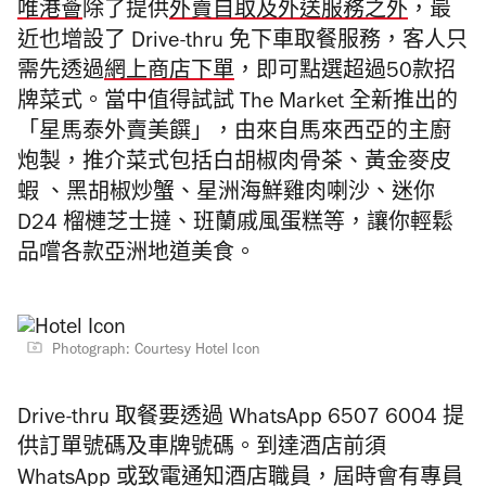
唯港薈
除了提供
外賣自取及外送服務之外
，最
近也增設了
Drive
-t
hru
免下車取餐服務，客人只
需先透過
網上商店下單
，即可點選超過50款招
牌菜式。當中值得試試 The Market 全新推出的
「星馬泰外賣美饌」，由來自馬來西亞的主廚
炮製，
推介菜式包括白胡椒肉骨茶、黃金麥皮
蝦 、黑胡椒炒蟹、星洲海鮮雞肉喇沙、
迷你
D24 榴槤芝士撻、班蘭戚風蛋糕等，
讓你輕鬆
品嚐各款亞洲地道美食。
Photograph: Courtesy Hotel Icon
Drive-thru 取餐
要透過 WhatsApp 6507 6004 提
供訂單號碼及車牌號碼。到達酒店前須
WhatsApp 或致電通知酒店職員，屆時會有專員