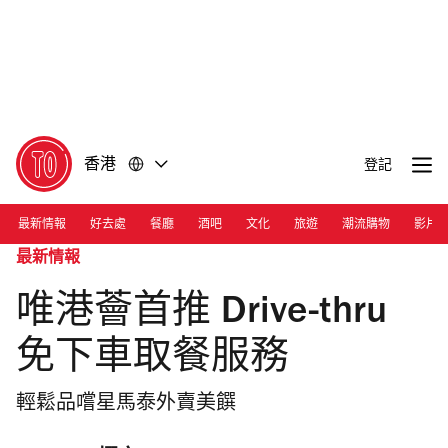
前
前
往
往
內
頁
容
尾
香港
登記
最新情報
好去處
餐廳
酒吧
文化
旅遊
潮流購物
影片
最新情報
唯港薈首推 Drive-thru
免下車取餐服務
輕鬆品嚐星馬泰外賣美饌