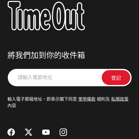
將我們加到你的收件箱
請
輸
入
電
輸入電子郵箱地址，即表示閣下同意
使用條款
細則及
私隱政策
郵
內容
地
址