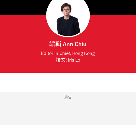
編輯
Ann Chiu
Editor in Chief, Hong Kong
撰文:
Iris Lo
廣告