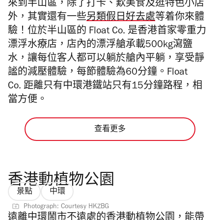
來到半山區，除了打卡、歎美食及逛特色小店
外，其實還有一些
另類假日好去處
等着你來體
驗！
位於半山區的 Float Co. 是香港首家零重力
漂浮水療店，店內的漂浮艙承載500kg瀉鹽
水，讓每位客人都可以躺於艙內平躺，享受靜
謐的減壓體驗，每節體驗為60分鐘。Float
Co.
距離只有中環港鐵站只有15分鐘路程，相
當方便。
查看更多
香港動植物公園
景點
中環
Photograph: Courtesy HKZBG
遠離中環鬧市不遠處的香港動植物公園，能帶