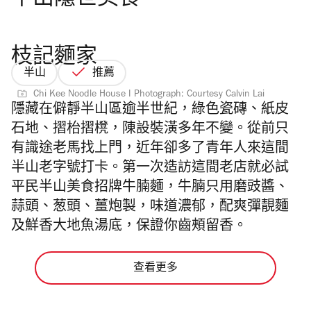
半山隱世美食
枝記麵家
半山
推薦
Chi Kee Noodle House I Photograph: Courtesy Calvin Lai
隱藏在僻靜半山區逾半世紀，綠色瓷磚、紙皮
石地、摺枱摺櫈，陳設裝潢多年不變。從前只
有識途老馬找上門，近年卻多了青年人來這間
半山老字號打卡。第一次造訪這間老店就必試
平民半山美食
招
牌
牛
腩
麵
，
牛
腩
只
用
磨
豉
醬
、
蒜
頭
、
葱
頭
、
薑
炮
製
，
味
道
濃
郁，配爽彈靚麵
及鮮香
大地魚湯底，保證你齒頰留香。
查看更多