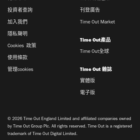
投資者查詢
刊登廣告
加入我們
Time Out Market
隱私聲明
Time Out產品
Cookies 政策
Time Out全球
使用條款
管理cookies
Time Out 雜誌
實體版
電子版
© 2026 Time Out England Limited and affiliated companies owned
by Time Out Group Plc. All rights reserved. Time Out is a registered
trademark of Time Out Digital Limited.