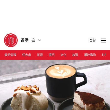
前
前
往
往
內
頁
容
尾
香港
登記
最新情報
好去處
餐廳
酒吧
文化
旅遊
潮流購物
影片