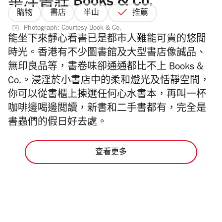
華洋書莊 Books & Co.
購物
書店
半山
推薦
Photograph: Courtesy Book & Co.
能坐下來靜心看書已是都市人難能可貴的悠閒
時光。
香港有不少圖書館及大型書店像誠品、
無印良品等，書卷味卻通通都比不上
Books &
Co.。浸淫於小書店中的柔和燈光及恬靜空間，
你可以從書櫃上揀選任何心水書本，再叫一杯
咖啡邊喝邊閲讀，新書和二手書都有，完全是
書蟲們的假日好去處。
查看更多