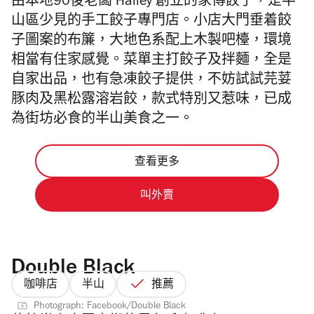
由本地90後老闆 Hailey 創立的家傳餃子，是半
山區少見的手工餃子專門店。小店大門垂着餃
子圖案的布簾，大地色系配上木製吧
檯，環境
相當有住家感覺。菜單主打餃子及拌麵，全是
自家出品，也有急凍餃子提供，不妨試試芫荽
豚肉及黑松露溶岩餃，款式特別又惹味，已成
為街坊必食的半山美食之一。
查看更多
叫外賣
Double Black
咖啡店
半山
推薦
Photograph: Facebook/Double Black