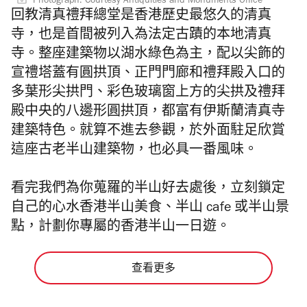
Photograph: Courtesy Antiquities and Monuments Office
回教清真禮拜總堂是香港歷史最悠久的清真
寺，也是首間被列入為法定古蹟的本地清真
寺。
整座建築物以湖水綠色為主，配以尖飾的
宣禮塔蓋有圓拱頂、正門門廊和禮拜殿入口的
多葉形尖拱門、彩色玻璃窗上方的尖拱及禮拜
殿中央的八邊形圓拱頂，都富有
伊斯蘭清真寺
建築特色。就算不進去參觀，於外面駐足欣賞
這座古老半山建築物，也必具一番風味。
看完我們為你蒐羅的半山好去處後，立刻鎖定
自己的心水香港半山美食、半山 cafe 或半山景
點，計劃你專屬的香港半山一日遊。
查看更多