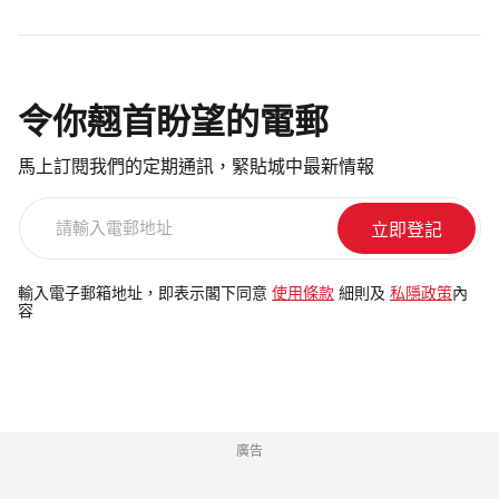
令你翹首盼望的電郵
馬上訂閱我們的定期通訊，緊貼城中最新情報
請
輸
入
電
輸入電子郵箱地址，即表示閣下同意
使用條款
細則及
私隱政策
內
容
郵
地
址
廣告