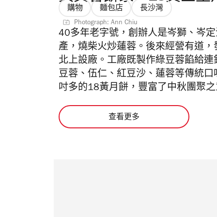
購物
麵包店
長沙灣
Photograph: Ann Chiu
40多年老字號，創辦人是
岑獅、岑定
產，燒柴火炒蓮蓉。後來經營有道，
北上設廠。工廠既製作綠豆蓉餡給連
豆蓉、伍仁、紅豆沙、蓮蓉等傳統口
吋多的18黃月餅
，豐富了中秋團聚之
查看更多