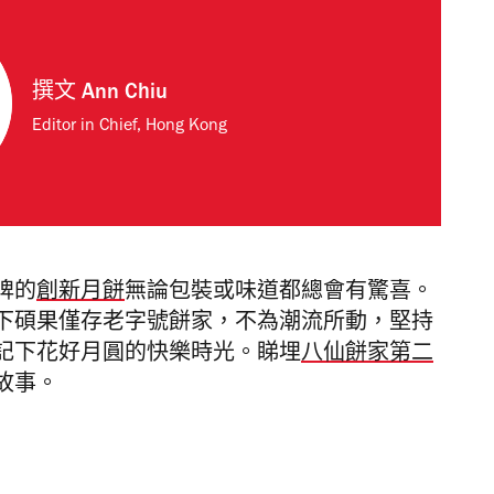
撰文
Ann Chiu
Editor in Chief, Hong Kong
牌的
創新月餅
無論包裝或味道都總會有驚喜。
下碩果僅存老字號餅家，不為潮流所動，堅持
記下花好月圓的快樂時光。睇埋
八仙餅家第二
故事。