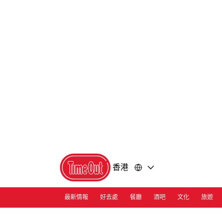
前
前
往
往
內
頁
容
尾
香港
最新情報
好去處
餐廳
酒吧
文化
旅遊