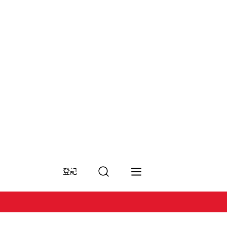
搜
登記
尋