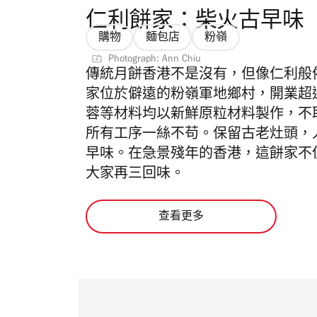
仁利餅家：柴火古早味
購物
麵包店
粉嶺
Photograph: Ann Chiu
傳統月餅香港不是沒有，但像仁利般
家位於僻遠的粉嶺軍地鄉村，開業超
蓉等材料均以新鮮原粒材料製作，不
所有工序一絲不苟。保留古老灶頭，
早味。在急景殘年的香港，這餅家不
大家再三回味。
查看更多