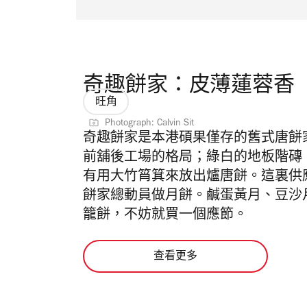
奇趣餅家：皮薄蓮蓉香
旺角
Photograph: Calvin Sit
奇趣餅家是本港碩果僅存的舊式唐餅家
前舖後工場的格局；綠白的地板階磚
有用大竹筲箕來放出爐唐餅。這裏供
餅家總動員做月餅。鹹蛋黃月、豆沙
籠餅，不妨就買一個應節。
查看更多