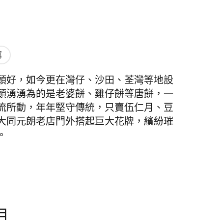
薦
頭好，如今更在灣仔、沙田、荃灣等地設
頭湧湧為的是老婆餅、雞仔餅等唐餅，一
流所動，年年堅守傳統，只賣伍仁月、豆
大同元朗老店門外搭起巨大花牌，繽紛璀
。
月