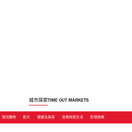
城市探索
TIME OUT MARKETS
潮流購物
影片
健康及美容
音樂與夜生活
影視娛樂