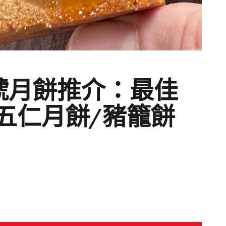
號月餅推介：最佳
五仁月餅/豬籠餅