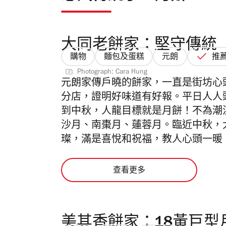
大同老餅家：堅守傳統
購物
麵包及蛋糕
元朗
推
Photograph: Cara Hung
元朗家傳戶曉的餅家，一直是街坊心
分店，證明好味道有好報。平日人人
到中秋，人龍目標就是月餅！不為潮
沙月、南棗月、蓮蓉月。臨近中秋，
璨，滿是喜悅和祝福，教人心頭一暖
查看更多
美其香餅家：18黃巨型