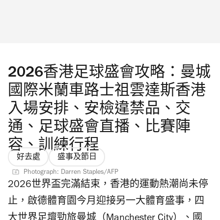
情，亦融入東南亞的清新感覺。 「Time Out
創作的130幅珍貴原畫重現作品；「音樂互動
推介2026」讀者之選：酒吧 Not 2 Sweet 街坊
宇宙」透過睡⾐派對主題營造沉浸式聲景，結
酒吧 Not 2 Sweet 形象輕鬆貼地。店名靈感源自
合舞台裝置藝術重現經典場景；「裝置藝術宇
顧客在調酒師詢問雞尾酒口味時所給予的熟悉
宙」匯集多組 Chiikawa 雕塑，包括全球首度亮
答案。他們的調酒師擅長為客人製作「隱藏
2026香港足球盛會攻略：曼城
相的「⽑量暴增」造型吉伊卡哇、⼩⼋與兔兔
版」調酒，與酒單上的雞尾酒一樣很有水準。
國際米蘭車路士祖雲達斯香港
雕塑、巨⼤化那孩⼦雕塑。 Photograph:
你更可以在這裏大展歌喉，各展所長！ 「Time
CHChiikawa Artiverse 此外有海外首度登場的巨
入場安排、安檢違禁品、交
Out 推介2026」讀者之選：咖啡店 Urban
型「賽蓮」雕塑及電影版角色，融合聲光感應
通、足球盛會直播、比賽陣
Coffee Roaster 香港精品咖啡品牌 Urban Coffee
技術展示。展覽同時加入多項互動元素，包括
容、訓練行程
Roaster ，堅持可追溯性與可持續發展，與全球
隨特典套裝附送的「鉛筆造型互動小道具」，
好去處
盛事及節日
咖啡農直接貿易，並在本地新鮮烘焙，提供最
讓觀眾在不同展區參與互動。 Photograph:
Photograph: Darren Staples/AFP
頂級的咖啡體驗。 「Time Out 推介2026」讀
2026世界盃完滿結束，香港的運動熱潮尚未停
CHChiikawa Artiverse 因安全理由 Chiikawa 旋
者之選：購物店 Slowood 座落在堅尼地城，環
止，啟德體育園今月迎接另一大體育盛事，四
轉木馬改為靜態拍攝區？ 主辦單位宣佈
抱概念店 Slowood 設計型格簡約，宛如北歐小
大世界足壇勁旅曼城（Manchester City）、國