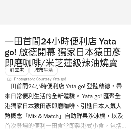
Produced by Play In The Box｜「The First Fan」
首爾站快閃店｜圖片只供參考 Peaceminusone
x《反斗奇兵》香港限定店有什麼必買周邊產
品？ 尖沙咀 Peaceminusone x《反斗奇兵》香
一田首間24小時便利店 Yata
港限定店將首爾站快閃店的藝術空間概念重現
go! 啟德開幕 獨家日本猿田彥
在海運大廈入口大堂（近 OT202號
即磨咖啡/米芝蓮級辣油燒賣
Facesss），結合打卡位及限量產品。現場發售
好去處
城市生活
全港首賣香港限定款式及約70款
Photograph: Courtesy Yata go!
一田首間24小時便利店 Yata go! 登陸啟德，帶
Peaceminusone x《反斗奇兵》收藏品、潮流服
來日常便利生活的全新體驗。 Yata go! 匯聚全
飾及生活用品，包括限定模型公仔、小雛菊珠
港獨家日本猿田彥即磨咖啡、引進日本人氣大
寶胸針、鑰匙圈、絲巾、棒球帽、貼紙、限定
熱概念「Mix & Match」自助鮮果沙冰機，以及
手機殼等。入場必須購票，並預先網上登記，
首次登場的便利一田食堂即製港式小食，包括
在指定時間前往店內點選心頭好。