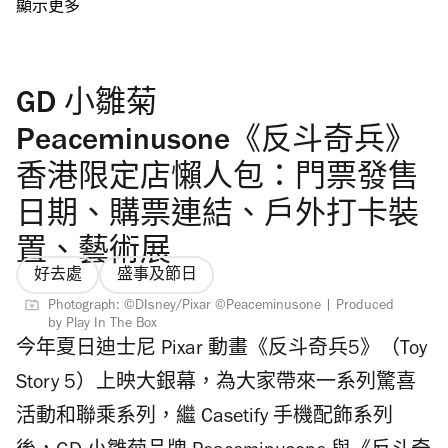
香港各處舉行多個活動響應，包括天星小輪
Chiikawa 渡輪、麥當勞 Chiikawa 御守、
Chiikawa 輕鐵列車、首部 Chiikawa 大電影期間
GD 小雛菊
限定店等等，即看香港 Chiikawa 展覽2026和
活動時間表，今夏把握機會去打卡！
Peaceminusone《反斗奇兵》
香港限定店懶人包：門票發售
日期、購票連結、戶外打卡裝
置、藝術展
好去處
盛事及節日
Photograph: ©DIsney/Pixar ©Peaceminusone | Produced
by Play In The Box
今年夏日迪士尼 Pixar 動畫《反斗奇兵5》（Toy
Story 5）上映大銀幕，為大家帶來一系列驚喜
活動和聯乘系列，繼 Casetify 手機配飾系列