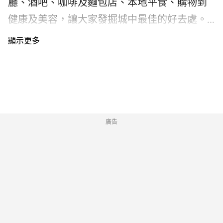
廳、酒吧、咖啡及麵包店、本地平食、購物到
舉行。 Photograph: CHChiikawa Artiverse 八月
健康及美容，讓大家發掘城中最佳的好去處。
開幕的香港 Chiikawa 展覽展區有什麼亮點？
我們早前舉行了「讀者之選」投票活動，邀請
「 Chiikawa Artiverse」Chiikawa 展覽2026將
各位 Time Out 讀者選出最喜愛的餐廳、酒吧、
Chiikawa 無限延展的世界觀化為壯闊的宇宙空
咖啡及麵包店、商店，即看投票結果！ 「Time
間，四大宇宙領域分布在 K11 Musea 地下戶外
Out 推介2026」讀者之選：餐廳 The Spoon
海濱空間及六樓的 K11 Art & Cultural Centre
Pasta Bar The Spoon Pasta Bar 全手工製作意大
Kunsthalle。Chiikawa 展覽2026中，位於 K11
利麵餐廳，由馬來西亞主廚 Dylan 為菜單注入
廣告
Musea 地下戶外海濱空間「機動藝術宇宙」將
獨特的亞洲風味元素，引入 Osteria 傳統意大利
會豎立全球首座 Chiikawa 巨型迴旋木馬裝置，
小餐館強調休閒、無壓力氛圍感的概念，以簡
共有16座（原定供持有座席券的人士乘坐），
單烹調方式呈現原始地道家常菜。餐廳採用開
與維港海景互相映襯，夜晚更會亮燈。
放式廚房設計，室內設計以綠色為主調，營造
Photograph: CHChiikawa Artiverse 位於六樓的
溫暖舒適氛圍，既呼應意大利的自然田園風
室內展覽裏，「原畫宇宙」集合插畫家 Nagano