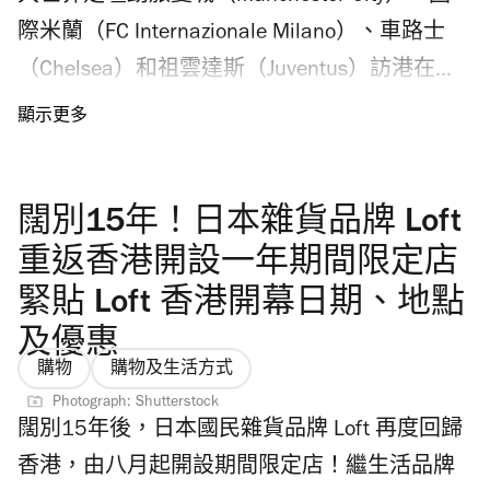
Chiikawa 旋轉木馬因安全理由，在展期內將不
店。店內貨品緊扣綠色理念，例如竹纖維製的
際米蘭（FC Internazionale Milano）、車路士
會轉動。7月31日例行檢查中，團隊發現裝置
衛生巾、天然手工肥皂等，鼓勵大家裸買，自
（Chelsea）和祖雲達斯（Juventus）訪港在啟
運轉時出現異常雜聲，由專業人員即時檢查，
備容器購物。 2026年「Time Out 推介」獲選商
德主場館進行季前賽，由全球賽事製作及推廣
確認結構整體安全，但團隊堅持以最高規格安
戶將會獲發特別設計的標貼，大家認住貼在店
商 TEG Sport 主辦，「香港足球盛會2026」
全標準為原則，審慎評估後確認裝置要進行進
舖內外的 Time Out Recommends 貼紙，就找到
（Hong Kong Football Festival 2026）開戰！已
一步的修繕，決定停用旋轉功能，僅開放作為
闊別15年！日本雜貨品牌 Loft
本地食買玩的好地方！
撲飛的球迷記得留意啟德香港足球盛會入場安
靜態拍照及打卡區域。主辦單位將提供特別退
排，包括入場安排、安檢違禁品、交通、足球
重返香港開設一年期間限定店
款安排，可選擇全額退款或是部份退款繼續與
盛會直播、比賽陣容、訓練行程，還有最令人
緊貼 Loft 香港開幕日期、地點
木馬合照；六樓展覽區和三樓乳酸菌超人拍照
期待的曼城、國際米蘭、車路士和祖雲達斯香
及優惠
區如常開放。 「Chiikawa Artiverse」2026
港陣容。 曼城、國際米蘭、車路士和祖雲達斯
購物
購物及生活方式
Chiikawa 展覽門票預售日期是何時？購票後需
香港足球賽日期及比賽賽程是？訓練賽日期是
Photograph: Shutterstock
要預約入場時間嗎？ 今次香港 Chiikawa 展覽門
闊別15年後，日本國民雜貨品牌 Loft 再度回歸
何時？ 2026啟德足球賽日期為2026年7月31
票在 Klook 及貓眼發售，三款優惠價
香港，由八月起開設期間限定店！繼生活品牌
日至8月5日舉行，分別舉行兩場世界級賽事。