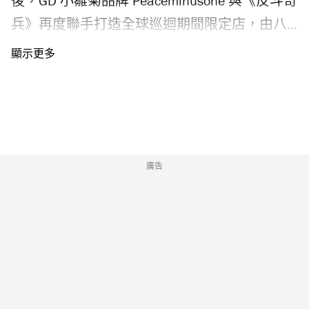
後，GD 小雛菊品牌 Peaceminusone 與《反斗奇
兵》再度聯手打造全球巡迴期間限定店，由八
月起登陸香港站！今次限定店匯聚戶外大型打
卡裝置、藝術展及快閃店，想入場朝聖的粉絲
記得留意 Peaceminusone x《反斗奇兵》香港限
定店入場攻略，包括門票發售日期、購票連
結、快閃店周邊產品、戶外打卡裝置、藝術展
開放時間等。 Peaceminusone x《反斗奇兵》香
廣告
港限定店日期及地點是？ 由8月14日至9月6
日，「《反斗奇兵》| Peaceminusone: The First
Fan」企劃來到全球巡迴第四站，將會登陸尖沙
咀海港城不同地點，包括海運大廈露天廣場、
海運大廈入口大堂及海港城美術館。
Photograph: ©DIsney/Pixar ©Peaceminusone |