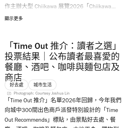
作主辦大型 Chiikawa 展覽2026「Chiikawa
Artiverse」，八月至九月在尖沙咀 K11 Musea
帶來 Chiikawa 巨型旋轉木馬裝置及全球首發限
定產品。即看香港 Chiikawa 展覽2026懶人
「Time Out 推介：讀者之選」
包，包括 Chiikawa 旋轉木馬、巨型毛公仔房、
Disco 睡衣派對等亮點；別錯過門票購票連結、
投票結果｜公布讀者最喜愛的
地點和 Chiikawa 迴旋木馬系列周邊產品，以及
餐廳、酒吧、咖啡與麵包店及
Chiikawa 幻彩應援扇派發整理券登記安排，粉
商店
絲千萬不要錯過。 Photograph:
好去處
城市生活
©Nagano/AllRightsReserved圖片只供參考 香港
Photograph: Courtesy Joshua Lin
「Time Out 推介」名單2026年回歸，今年我們
Chiikawa 展覽2026舉行日期及地點是？
向城中300間出色商戶派發特別設計的「Time
Chiikawa 香港展覽2026將於2026年8月1日至9
Out Recommends」標貼，由景點好去處、餐
月6日舉行，屆時在尖沙咀 K11 Musea 及海濱