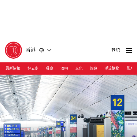
前
前
往
往
內
頁
容
尾
香港
登記
最新情報
好去處
餐廳
酒吧
文化
旅遊
潮流購物
影片