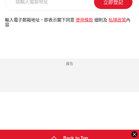
品、個人沐浴護理及男士護髮產品；創意家居
輸
20 厘米 x 30 厘米的物品、長度超過35厘米的
入
生活產品則主打以點綴餐桌的精緻餐具，匯聚
雨傘、專業攝影器材或錄音器材、自拍棒、三
電
輸入電子郵箱地址，即表示閣下同意
使用條款
細則及
私隱政策
內
藤枝香薰、線香等居家雜貨；嚴選源自日本各
容
腳架；嚴禁攜帶任何類型的武器或懷疑改裝武
郵
地的優質食品和土產，包括限定零食、京都抹
地
器、任何塑膠、玻璃、金屬容器、罐裝 或 瓶子
址
茶、手工啤酒及調味料；文具與經典紙品：此
（用作儲存嬰兒食品、藥物除外）、酒精飲
外帶來趣味設計文具、潮流貼紙及日本高品質
品、激光筆 、螢光棒及會閃光的發光裝置、充
廣告
筆記本；還有時令獨特禮品，如新奇佳品、人
氣物品、帶輪休閒設備包括滑板、單車、踏板
氣 IP 周邊商品及盲盒玩具、日本設計飾品等
車 、球類、無人機、遙控飛行裝置或風箏等
等。有關 Loft 香港期間限定店開幕日期及優惠
等。詳細安排請瀏覽啟德體育園網站。 我可以
安排，可以留意 Loft 香港的 Instagram 社交平
免費收看香港足球盛會直播嗎？ 今次香港足球
台。 Loft 香港限定店地址：旺角太子道西193
盛會直播將於 Hoy TV 播出，曼城及車路士操練
號MOKO 新世紀廣場1樓141號 繼續看： 香港
直播在 Hoy app 播出，而兩場香港足球盛會比
特色設計品牌推介20262026香港暑假好去處
賽直播將會分別在 Hoy 77台播出。 四大球會曼
Back to Top