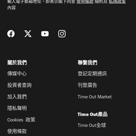
（附購票連結） 香港足球盛會門票公開發售時
輸入電子郵箱地址，即表示閣下同意
使用條款
細則及
私隱政策
郵
內容
地
間為5月14日下午4時，直至比賽日開賽時，在
址
HK Ticketing 快達票網站發售，購買輪椅座位的
觀眾可致電快達票訂票熱線 3128 8288 購買門
票。如想透過 TEG Sport 購買特別貴賓套票，請
電郵至 info@tegsport.com.au 了解詳情。 香港
關於我們
聯繫我們
足球盛會預售及公開發售時間表： 開售時間
結束時間 預售 日期 香港時間 日期 香港時間
傳媒中心
登記定期通訊
購票連結 ...
投資者查詢
刊登廣告
加入我們
Time Out Market
隱私聲明
Time Out產品
Cookies 政策
Time Out全球
使用條款