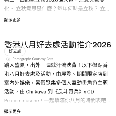
看二十四節氣立秋2026懶人包，注意天氣變
化。 立秋意思是什麼？每年何時是立秋？ 立秋
是二十四節氣中第13個節氣，為每年8月7日或
8日。「立」有開始的意思，「立秋」預示夏日
將結束，迎接秋天來臨。 香港立秋天氣會轉
香港八月好去處活動推介2026
涼？ 根據香港天文台，香港立秋天氣依然炎
好去處
熱，在過去30年立秋當中，有27日氣溫超過30
Photograph: Courtesy Cats
度，過去10立秋，有八日最高氣溫更高達33
踏入盛夏，出外一陣就汗流浹背！以下盤點香
度！廣東沿岸今明兩日風勢微弱，天色大致良
港八月好去處及活動，由展覽、期間限定店到
好，天氣持續酷熱，大家要記得留意「秋老
室內外娛樂，暑假聚集多個人氣動畫角色主題
虎」，立秋後氣溫短暫回升的炎熱天氣。 二十
活動，由 Chiikawa 到《反斗奇兵》x GD
四節氣立秋習俗是什麼？立秋吃什麼最好？ 按
Peaceminusone，一起填滿你八月的時間表吧。
照歷史傳統，每逢立秋民間有「咬秋」（又稱
今年八月是七夕情人節，不妨看看七夕情人節
「啃秋」）的習俗，在立秋當日吃西瓜或香瓜