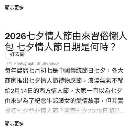
香料案內所辣油珍寶燒賣、李輝記沙嗲醬撈
Peaceminusone x《反斗奇兵》香港藝術展有什
麵、港式奶茶等，以及各類生活用品，將日本
麼亮點？ 8月14至31日期間，海港城美術館舉
便利店的探索樂趣與一田一貫的品質選品結
行「The First Fan Photo Zone」藝術展覽，全港
2026七夕情人節由來習俗懶人
合。 Yata go! 嚴選多款日本便利店熱門商品，
獨家展出一系列主題作品，超過20幅以《反斗
主打日本直送日本零食、急凍美食與特色選
包 七夕情人節日期是何時？
奇兵》角色及 Peaceminusone 小雛菊主題貼紙
好去處
物；更有逾百款日本各地飲品，如精釀啤酒包
鏡面掛畫及海報作品，風格涵蓋角色插畫、文
Photograph: Shutterstock
羅三大巨頭——從麒麟、朝日、三得利，到深受
字藝術及黑白美學設計。美術館中央更設有時
每年農曆七月初七是中國傳統節日七夕，各大
酒友喜愛的白啤、黑啤、極致麥酒，乃至坊間
空穿梭升降機打卡位及近2米高胡迪雕塑，特設
商家推出七夕情人節禮物應節，浪漫氣氛不輸
少見的日本農園果酒、輕井澤生啤，以及期間
「The First Fan Dream Wall」，預先上網登記的
給2月14日的西方情人節。大家一直以為七夕
限定款式應有盡有；不少得還有話題零食及人
粉絲可以向《反斗奇兵》角色及
由來是為了紀念牛郎織女的愛情故事，但其實
氣杯麵，其中日本茶類款式更超過70種。除了
Peaceminusone 留訊息，還有體驗互動填色遊
最初七夕並非情人節？究竟七夕2026日期是何
食品及飲品，Yata go! 也獨家發售日本超人氣
戲，發揮創意。 Peaceminusone x《反斗奇兵》
時？即看七夕2026懶人包，由七夕情人節由來
Watts 透明折疊傘，同時提供收健食品、個人護
香港門票何時發售？票價多少？（附購票連
及習俗、七夕活動到七夕禮物，為你一一介