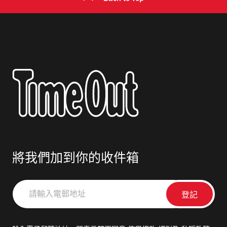
推介2026亞洲50最佳酒吧名單出爐！Bar
城、國際米蘭、車路士和祖雲達斯香港啟德表
Leone 蟬聯香港最佳酒吧60週年紀念超人英雄
演賽派出什麼陣容出戰？ 至於四大球會曼城、
展登陸香港 昭和「超人六兄弟」場景、超人變
國際米蘭、車路士和祖雲達斯香港啟德表演賽
身裝置、怪獸波波池
將會派出什麼陣容出戰呢？曼城率先宣布香港
比賽名單，而世界盃引起全球關注的挪威隊球
員夏蘭特 Erling Haaland 完成世界盃賽事後必
須按規定休養，未能隨隊出席香港足球盛會。
更多球隊陣容消息，大家可以留意各大球會的
社交平台。 Photograph: Courtesy Manchester
將我們加到你的收件箱
City曼城陣容 啟德主場館交通 前往啟德體育園
交通方面，可以從港鐵鐵路啟德站 D 出口或宋
請
皇臺站 D 出口前往，步行約10分鐘便可到達。
輸
入
2026香港足球盛會門票公開發售時間是？
電