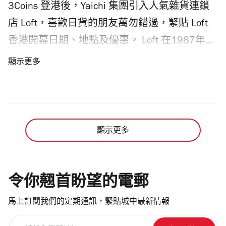
Chiikawa...
3Coins 登港後，Yaichi 集團引入人氣雜貨連鎖
8月1日揭幕戰「朝日啤酒盃」由唯一一支連續
店 Loft，喜歡日貨的朋友萬勿錯過，緊貼 Loft
四屆贏得英超冠軍的球隊曼城對戰三屆歐冠盟
香港開幕日期、地點及優惠。 Loft 在1987年創
主國際米蘭。8月5日的「健絡通盃」賽事將由
立，由西武百貨澀谷店別館發展成為大型生活
曼城的足總盃決賽對手車路士，對戰史上首支
雜貨品牌，日本全國門店多達183間。自1990
奪得歐洲三大盃賽冠軍祖雲達斯。 啟德曼城公
年進駐香港太古廣場，Loft 曾經在金鐘、中環
開訓練日期為7月31日晚上7時30分，車路士公
和銅鑼灣開店，深受港人歡迎，直至2011年撤
開訓練日期則是8月4日晚上7時30分，大家購
出香港。相隔十多年後，Loft 驚喜回歸香港，
顯示更多
票前記得留意曼城、國際米蘭、車路士和祖雲
宣布在2026年八月下旬起登陸旺角新世紀廣場
達斯香港啟德表演賽時間表。 今次曼城、國際
Moko 開設期間限定店，為期一年。
米蘭、車路士和祖雲達斯香港足球盛會入場安
Photograph: Courtesy Yaichi 今次 Loft 香港限定
令你翹首盼望的電郵
排，安檢違禁品有什麼注意事項？ 2026香港足
店會聚焦於五大核心種類的產品，健康與美妝
球盛會入場會進行安檢，大家記得注意違禁品
馬上訂閱我們的定期通訊，緊貼城中最新情報
產品方面將精選日本人氣護膚及美妝及護膚
名單，場內禁止攜帶任何尺寸超過 38 厘米 x
請