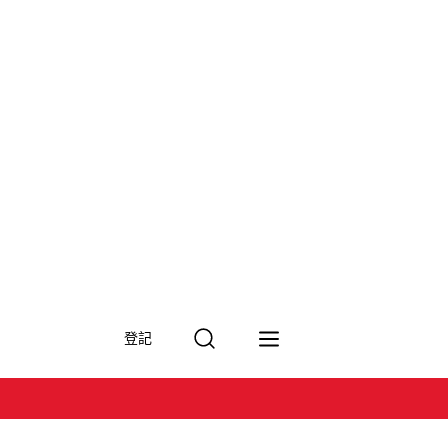
搜
登記
尋