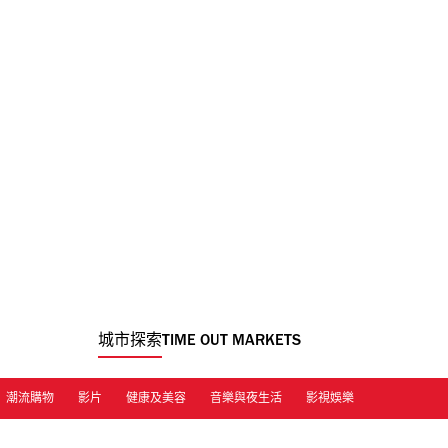
城市探索
TIME OUT MARKETS
潮流購物
影片
健康及美容
音樂與夜生活
影視娛樂