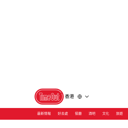
前
前
往
往
內
頁
容
尾
香港
最新情報
好去處
餐廳
酒吧
文化
旅遊