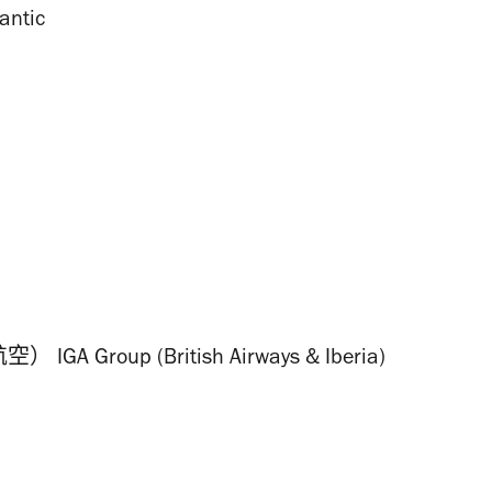
ntic
roup (British Airways & Iberia)