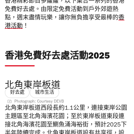
香港精彩節目多籮籮，以下集合一系列的香港
免費好去處。由限定免費活動到戶外郊遊熱
點，週末盡情玩樂，讓你無負擔享受最棒的
香
港活動
！
香港免費好去處活動2025
北角東岸板道
好去處
城市生活
Photograph: Courtesy DEVB
北角東岸板道西段
長約1.1公里，連接東岸公園
主題區至北角海濱花園；至於東岸板道東段連
接北角海濱花園至鰂魚涌海裕街，預計2025下
半年陸續完成。
北角東岸板道設有共享徑，設