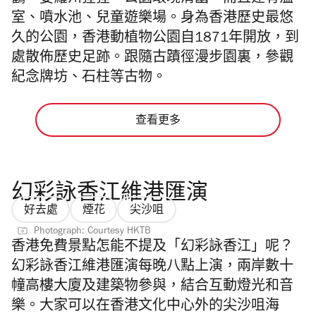
鸛、婆羅州猩猩。公園環境清幽，而且建有溫
室、噴水池、兒童遊樂場。身為香港歷史最悠
久的公園，香港動植物公園自1871年開放，到
處散佈歷史足跡。跟隨古蹟徑漫步園裏，參觀
紀念牌坊、石柱等古物。
查看更多
幻彩詠香江維港匯演
好去處
煙花
尖沙咀
Photograph: Courtesy HKTB
香港免費景點怎能不提及「幻彩詠香江」呢？
幻彩詠香江維港匯演每晚八點上演，兩岸數十
幢高樓大廈及建築物參與，結合互動燈光和音
樂。大家可以在香港文化中心外的尖沙咀海