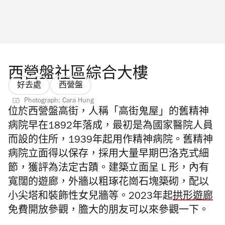
西營盤社區綜合大樓
好去處
西營盤
Photograph: Cara Hung
位於西營盤高街，人稱「高街鬼屋」的舊精神
病院早在1892年落成，最初是為國家醫院人員
而設的住所，1939年起用作精神病院。舊精神
病院立面得以保存，採用大量早期巴洛克式細
節，獲評為法定古蹟。建築立面呈 L 形，內有
寬闊的遊廊，外牆以粗琢花崗石塊築砌，配以
小尖塔和裝飾性女兒牆等。2023年起
拱形遊廊
免費開放參觀，膽大的朋友可以來參觀一下。