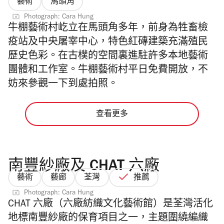
藝術
馬頭角
Photograph: Cara Hung
牛棚藝術村屹立在馬頭角多年，
前身
為牲畜檢
疫站及中央屠宰中心，特色紅磚建築充滿
殖民
歷史色彩。在古樸的空間裏進駐許多本地藝術
團體和工作室。牛棚藝術村
平日
免費開放
，不
妨來參觀一下到處拍照。
查看更多
南豐紗廠及 CHAT 六廠
藝術
藝廊
荃灣
推薦
Photograph: Cara Hung
CHAT 六廠（六廠紡織文化藝術館）是荃灣活化
地標南豐紗廠的保育項目之一，
主題圍繞編織