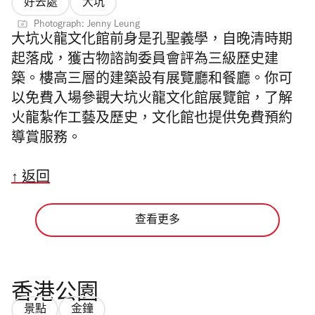
好去處
大坑
Photograph: Jenny Leung
大坑火龍文化館前身是
孔聖義學，自晚清時期
起落成，
獲古物諮詢委員會評為三級歷史建
築
。樓高三層的建築設有展覽廳和餐廳。你可
以免費入場參觀
大坑火龍文化館展覽館，了解
火龍
紮作工藝及歷史，文化館也提供免費預約
導賞服務。
↑ 返回
查看更多
香港公園
景點
金鐘