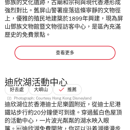
鄧族的文化遺跡，古廟和宗祠與現代香港形成
強烈對比。舊屏山警署座落這條寧靜的文物徑
上，優雅的殖民地建築於
1899
年興建，現為屏
山鄧族文物館暨文物徑訪客中心，是區內充滿
歷史的免費景點。
查看更多
迪欣湖活動中心
好去處
大嶼山
推薦
Photograph: Courtesy Hong Kong Disneyland
迪欣湖位於香港迪士尼樂園附近，從迪士尼港
鐵站步行約20分鐘便可到達。穿過藍白色屋頂
的活動中心，一片波光粼粼的湖水映入眼