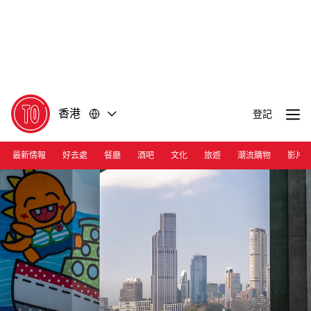
前
前
往
往
內
頁
容
尾
香港
登記
最新情報
好去處
餐廳
酒吧
文化
旅遊
潮流購物
影片