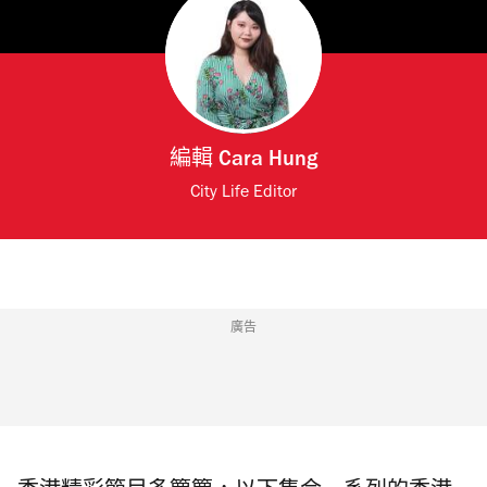
編輯
Cara Hung
City Life Editor
廣告