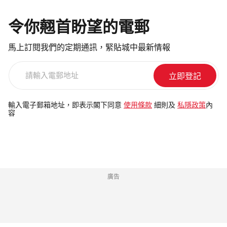
令你翹首盼望的電郵
馬上訂閱我們的定期通訊，緊貼城中最新情報
請
輸
入
電
輸入電子郵箱地址，即表示閣下同意
使用條款
細則及
私隱政策
內
容
郵
地
址
廣告