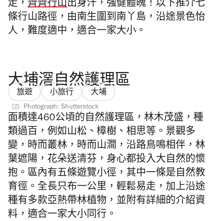
走，
齊齊行山
出身汗，強健體魄！以下推介七
條行山路徑，由南生圍到南丫島，沿途景色怡
人，難度適中，適合一家大小。
大埔滘自然護理區
旅遊
小旅行
大埔
Photograph: Shutterstock
面積達460公頃的自然護理區，林木茂盛，種
類過百，例如山松、樟樹、相思等。景觀多
變，時而叢林，時而山澗，沿路鳥鳴相伴，林
葉遮陽，花朵送清芬，身心都投入大自然的懷
抱。區內有五條遊覽小徑，其中一條是自然教
育徑。全長只布一公里，輕鬆易走，加上沿途
種有多款亞熱帶林植物，並附有詳細的介紹資
料，適合一家大小同行。