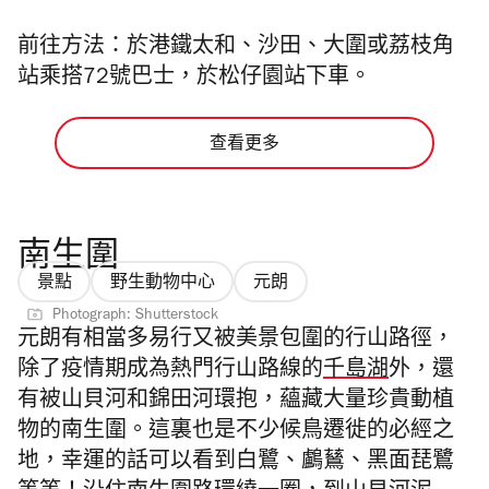
前往方法
：
於港鐵太和、沙田、大圍或荔枝角
站乘搭72號巴士，於松仔園站下車。
查看更多
南生圍
景點
野生動物中心
元朗
Photograph: Shutterstock
元朗有相當多易行又被美景包圍的行山路徑，
除了疫情期成為熱門行山路線的
千島湖
外，還
有被山貝河和錦田河環抱，蘊藏大量珍貴動植
物的南生圍。這裏也是不少候鳥遷徙的必經之
地，幸運的話可以看到白鷺、鸕鶿、黑面琵鷺