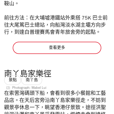
鞍山。
前往方法
：在大埔墟港鐵站外乘搭 75K 巴士前
往大尾篤巴士總站，向船灣淡水湖主壩方向步
行，到達白普理賽馬會青年旅舍旁的起點。
查看更多
南丫島家樂徑
景點
南丫島
Photograph: Mabel Lui
在索罟灣碼頭下船，會看到很多小餐館和工藝
品店。在天后宮旁沿南丫島家樂徑走，不妨到
觀景亭休息一下，眺望香港仔景致。途徑洪聖