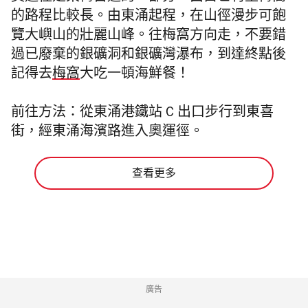
的路程比較長。由東涌起程，在山徑漫步可飽
覽大嶼山的壯麗山峰。往梅窩方向走，不要錯
過已廢棄的銀礦洞和銀礦灣瀑布，到達終點後
記得去
梅窩
大吃一頓海鮮餐！
前往方法：從東涌港鐵站 C 出口步行到東喜
街，經東涌海濱路進入奧運徑。
查看更多
廣告