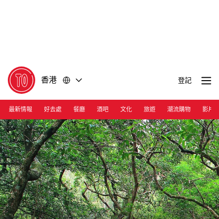
前
前
往
往
內
頁
容
尾
香港
登記
最新情報
好去處
餐廳
酒吧
文化
旅遊
潮流購物
影片