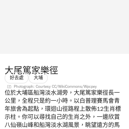
大尾篤家樂徑
好去處
大埔
Photograph: Courtesy CC/WikiCommons/Wpcpey
位於大埔區船灣淡水湖旁，大尾篤家樂徑長一
公里，全程只是約一小時。以白普理賽馬會青
年旅舍為起點，環迴山徑路程上散佈12生肖標
示柱。你可以尋找自己的生肖之外，一邊欣賞
八仙嶺山峰和船灣淡水湖風景，眺望遠方的馬