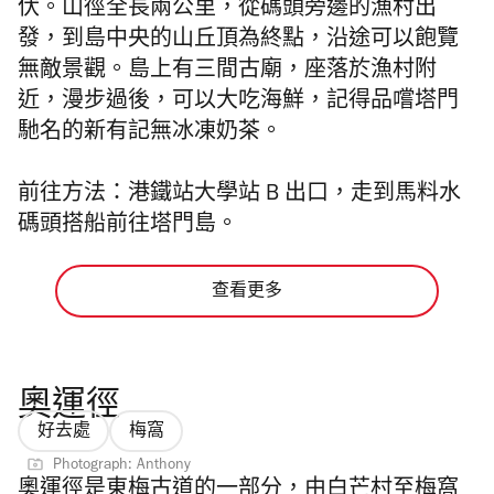
伏。山徑全長兩公里，從碼頭旁邊的漁村出
發，到島中央的山丘頂為終點，沿途可以飽覽
無敵景觀。島上有三間古廟，座落於漁村附
近，漫步過後，可以大吃海鮮，記得品嚐塔門
馳名的新有記無冰凍奶茶。
前往方法：港鐵站大學站 B 出口，走到馬料水
碼頭搭船前往塔門島。
查看更多
奧運徑
好去處
梅窩
Photograph: Anthony
奧運徑是東梅古道的一部分，由白芒村至梅窩