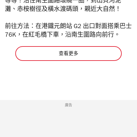
等等！沿住南生圍路環繞一圈，到山貝河泥
灘、赤桉樹徑及橫水渡碼頭，親近大自然！
前往方法：在港鐵元朗站 G2 出口對面搭乘巴士
76K，在紅毛橋下車，沿南生圍路向前行。
查看更多
廣告