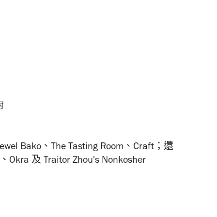
廚
Jewel Bako
、
The Tasting Room
、
Craft
；還
、
Okra
及
Traitor Zhou's Nonkosher