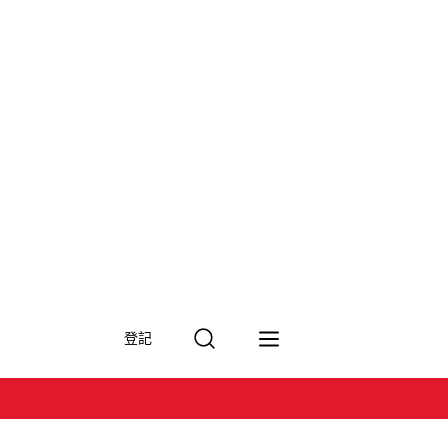
搜
登記
尋