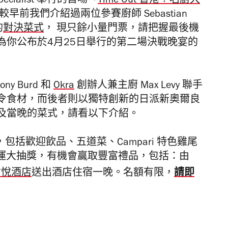
cialist
舉行的首場「
Time Out 香港︰名廚大
 較早前我們介紹過兩位參賽廚師
Sebastian
的
對決菜式
， 現只餘小量門票，請把握最後機
為你公布於
4
月
25
日舉行的第二場決戰晚宴的
hony Burd
和
Okra
創辦人兼主廚
Max Levy
聯手
令食材，而後者則以獨特創新的日派新奧爾良
及當晚的菜式，請看以下介紹。
包括歡迎飲品、五道菜、Campari 特色雞尾
，仲有幸運大抽獎，有機會贏取豐富禮品，包括：由
請即
君悅酒店
送出酒店住宿一晚。名額有限，