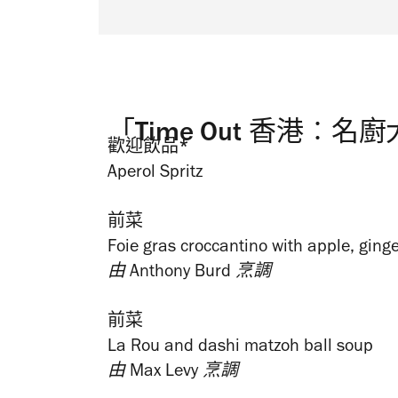
「Time Out 香港︰
歡迎飲品*
Aperol Spritz
前菜
Foie gras croccantino with apple, ging
由 Anthony Burd 烹調
前菜
La Rou and dashi matzoh ball soup
由 Max Levy 烹調