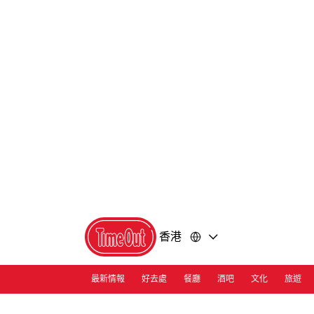
前
前
往
往
內
頁
容
尾
香港
最新情報
好去處
餐廳
酒吧
文化
旅遊