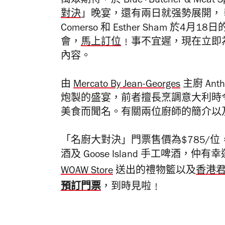
萬眾期待，於 Blue · Butcher & Meat Spe
對決
」晚宴，還有兩日就强勢展開，
Comerso
和
Esther Sham 於4月18日
會，
馬上訂位
﹗事不宜遲，現在立即
內容。
由
Mercato By Jean-Georges
主廚
Ant
炮製的盛宴，前者擅長烹調意大利時
美食而聞名。有關兩位廚師的簡介以
「名廚大對決」門票售價為$785/位，
酒及 Goose Island 手工啤酒
WOAW Store
送出的禮物籃以及
香港
預訂門票
，到時見啦﹗