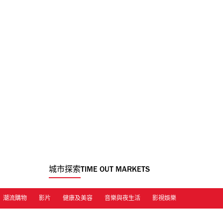
城市探索
TIME OUT MARKETS
潮流購物
影片
健康及美容
音樂與夜生活
影視娛樂