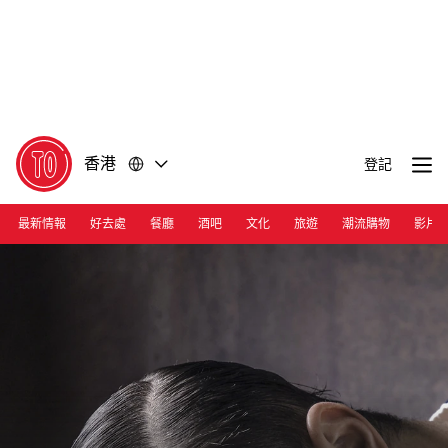
前
前
往
往
內
頁
容
尾
香港
登記
最新情報
好去處
餐廳
酒吧
文化
旅遊
潮流購物
影片