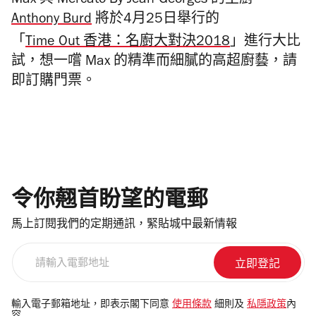
Max
與 Mercato By Jean-Georges
的
主廚
Anthony Burd
將
於
4
月
25
日舉行的
「
Time
Out
香港：名廚大對決
2018
」進行大比
試，想一
嚐
Max
的精準而細
膩的高超廚藝，
請
即訂購門票。
令你翹首盼望的電郵
馬上訂閱我們的定期通訊，緊貼城中最新情報
請
輸
入
電
輸入電子郵箱地址，即表示閣下同意
使用條款
細則及
私隱政策
內