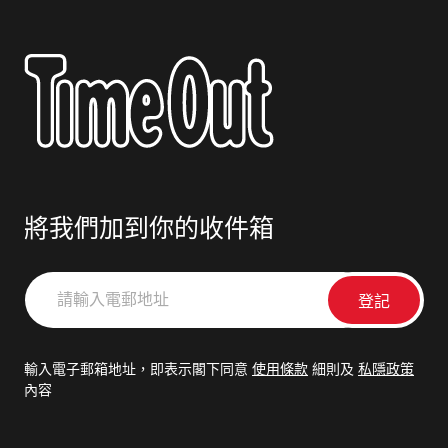
將我們加到你的收件箱
請
輸
入
電
輸入電子郵箱地址，即表示閣下同意
使用條款
細則及
私隱政策
郵
內容
地
址