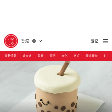
前
前
往
往
內
頁
容
尾
香港
登記
最新情報
好去處
餐廳
酒吧
文化
旅遊
潮流購物
影片