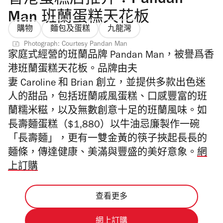
香港蛋糕店推介：Pandan
Man 班蘭蛋糕天花板
購物
麵包及蛋糕
九龍灣
Photograph: Courtesy Pandan Man
家庭式經營的班蘭品牌
Pandan Man
，被譽爲香
港班蘭蛋糕天花板。
品牌
由夫
妻
Caroline
和
Brian
創立，並提供多款出色迷
人的甜品，包括
班蘭戚風蛋糕、口感豐富的班
蘭糯米糍，以及無數創意十足的班蘭風味。如
長壽麵蛋糕（
$1,880）以牛油忌廉製作一碗
「長壽麵」，更有一雙金黃的筷子挾起長長的
麵條，傳達健康、美滿與豐盛的美好意象。
網
上訂購
查看更多
網上訂購