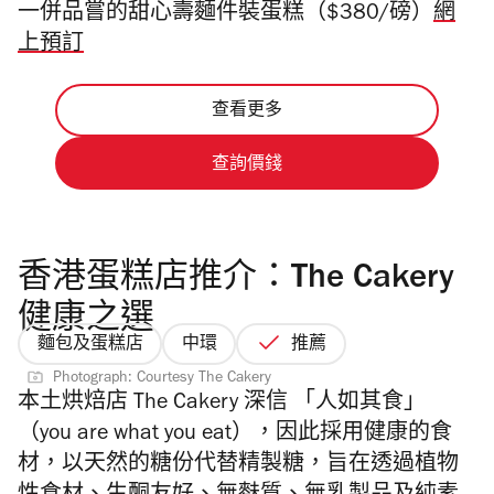
一併品嘗的甜心壽麵件裝蛋糕
（
$380/磅）
網
上預訂
查看更多
查詢價錢
香港蛋糕店推介：The Cakery
健康之選
麵包及蛋糕店
中環
推薦
Photograph: Courtesy The Cakery
本土烘焙店
The
Cakery
深信 「人如其食」
（you are what you eat），因此採用健康的食
材，以天然的糖份代替精製糖，
旨在透過植物