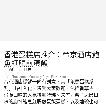
香港蛋糕店推介：帝京酒店鮑
魚紅腸煎蛋飯
酒店
旺角
Photograph: Courtesy Royal Plaza Hotel
帝京酒店糕餅一向有創意，其「
鬼馬蛋糕系
列」
出神入化，深
受大家歡迎。包括香草吉士
忌廉口味的人氣拉麵蛋糕、朱古力栗子忌廉口
味的廚神鮑魚紅腸煎蛋飯蛋糕，以及連碗也可