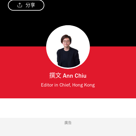
分享
撰文
Ann Chiu
Editor in Chief, Hong Kong
廣告