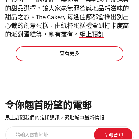
性食材、生酮友好、無麩質、
無乳製品及純素
的甜品選擇，
讓大家毫無罪咎感地品嚐滋味的
甜品之旅。The Cakery 每逢佳節都會推出別出
心裁的創意蛋糕，由
紙杯蛋糕禮盒到打卡度高
的派對蛋糕等，應有盡有。
網上預訂
查看更多
令你翹首盼望的電郵
馬上訂閱我們的定期通訊，緊貼城中最新情報
請
輸