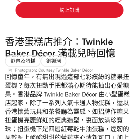
網上訂購
香港蛋糕店推介：Twinkle
Baker Décor 滿載兒時回憶
麵包及蛋糕
銅鑼灣
Photograph: Courtesy Twinkle Baker Décor
回憶童年，有無出現過這部
七彩繽紛的糖果扭
蛋機？每次扭動手把都滿心期待能抽出心愛糖
果。香港品牌 Twinkle Baker Décor 由小型蛋糕
店起家，除了一系列人氣卡通人物蛋糕，還以
香港懷舊玩具和茶餐廳為靈感。如招牌作糖果
扭蛋機亮麗鮮紅的經典造型，裏面放滿珍寶
珠；
扭
蛋機下是四層紅莓乾牛油蛋糕，煙韌的