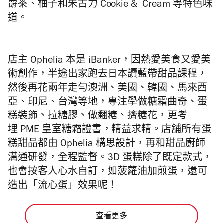
爵茶、柚子和朱古力 Cookie & Cream 等特色味
道。
店主 Ophelia 本是 iBanker，因熱愛美食又愛美
術創作，半途出家跑去日本讀藍帶甜品課程，
然後再花兩年走勻澳洲、美國、韓國、馬來西
亞、印尼、台灣等地，專注學做糖霜曲奇、蛋
糕裝飾、拉糖膠、做
翻糖、擠糖花，更考
埋
PME 皇室糖霜證書，精益求精。店舖所有蛋
糕甜品都由 Ophelia 構思設計，再和甜品廚師
溝通研發，全程監督。3D 蛋糕除了既定款式，
也會按客人心水自訂，如
菠蘿油加煎蛋，還可
造出「流心蛋」效果呢！
查看更多