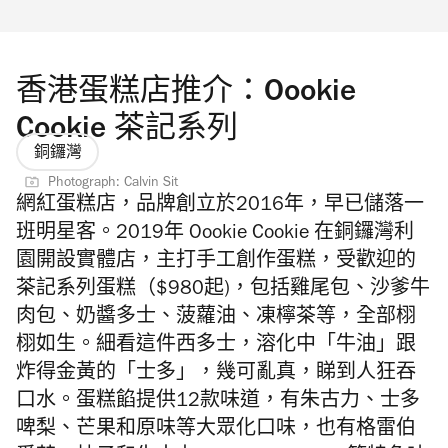
香港蛋糕店推介：Oookie
Cookie 茶記系列
銅鑼灣
Photograph: Calvin Sit
網紅蛋糕店，品牌創立於2016年，早已儲落一
班明星客。2019年
Oookie Cookie
在銅鑼灣利
園開設實體店，主打手工創作蛋糕，受歡迎的
茶記系列蛋糕（$980起)，包括雞尾包、沙爹牛
肉包、奶醬多士、菠蘿油、凍檸茶等，全部栩
栩如生。細看這件西多士，溶化中「牛油」跟
炸得金黃的「士多」，幾可亂真，睇到人狂吞
口水。蛋糕餡提供12款味道，有朱古力、士多
啤梨、芒果和原味等大眾化口味，也有
格雷伯