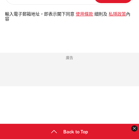
入
電
輸入電子郵箱地址，即表示閣下同意
使用條款
細則及
私隱政策
內
容
郵
地
址
廣告
Back to Top