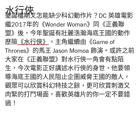
水行俠
聖誕檔期又怎能缺少科幻動作片？
DC
英雄電影
繼
2017
年的《
Wonder Woman
》同《正義聯
盟》後，今年聖誕有
壯麗浩瀚海底王國的動作
歷險
《水行俠》
。主角繼續由《
Game of
Thrones
》的馬王
Jason Momoa
飾演。或許之前
大家在《正義聯盟》對水行俠一角會有點陌
生，今次電影正好講述水行俠的身世，他要領
導海底王國的人民阻止企圖威脅王國的敵人，
觀眾可以欣賞科幻特技之餘，更可欣賞刺激又
肉緊的打鬥場面，喜歡英雄片的你一定不要錯
過！