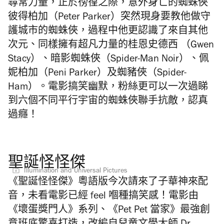
尋常力量，正於徬徨之際，意外身亡的蜘蛛俠
彼得柏加（
Peter Parker
）突然現身要教他做守
護城市的蜘蛛俠，過程中他更認識了來自其他
次元、同樣擁有超凡力量的桂恩史德西
（
Gwen
Stacy）
、暗影蜘蛛俠（
Spider-Man Noir
）、佩
妮柏加（
Peni Parker
）及蜘豬俠（
Spider-
Ham）。
電影搞笑幽默，粉絲更可以一次過睇
到六個不同平行宇宙的蜘蛛俠聯手抗敵，認真
過癮！
聖誕怪怪傑
Illumination and Universal Pictures
《聖誕怪怪傑》粵語版今次請來了子華神來配
音，未看電影已經 feel 嗰種搞笑感！電影由
《壞蛋獎門人》系列、《
Pet Pet
當家》最強創