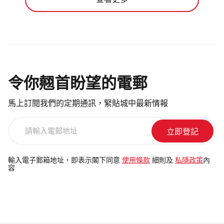
查看更多
令你翹首盼望的電郵
馬上訂閱我們的定期通訊，緊貼城中最新情報
請
輸
入
電
輸入電子郵箱地址，即表示閣下同意
使用條款
細則及
私隱政策
內
容
郵
地
址