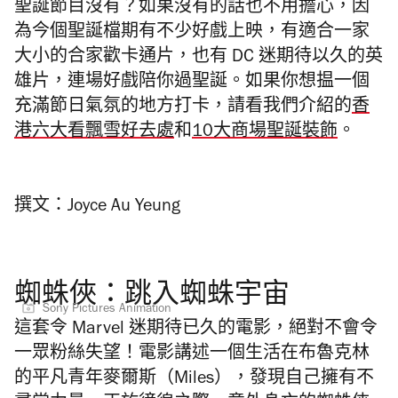
聖
誕節目沒有？如果沒有的話也不用擔心，因
為今個聖誕檔期有不少好戲上映，有適合一家
大小的合家歡卡通片，也有 DC 迷期待以久的
英
雄片，連場好戲陪你過
聖誕。如果你想揾一個
充滿節日氣氛的地方打卡，請看我們介紹的
香
港六大看飄雪好去處
和
10大商場聖誕裝飾
。
撰文：Joyce Au Yeung
蜘蛛俠：跳入蜘蛛宇宙
Sony Pictures Animation
這套令
Marvel
迷期待已久的電影，絕對不會令
一眾粉絲失望！電影講述一個生活在布魯克林
的平凡青年麥爾斯（
Miles）
，發現自己擁有不