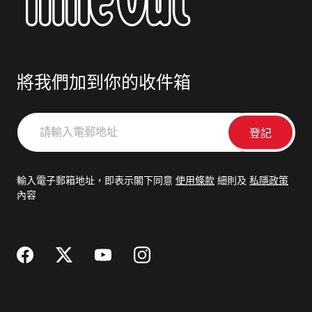
將我們加到你的收件箱
請
輸
入
電
輸入電子郵箱地址，即表示閣下同意
使用條款
細則及
私隱政策
郵
內容
地
址