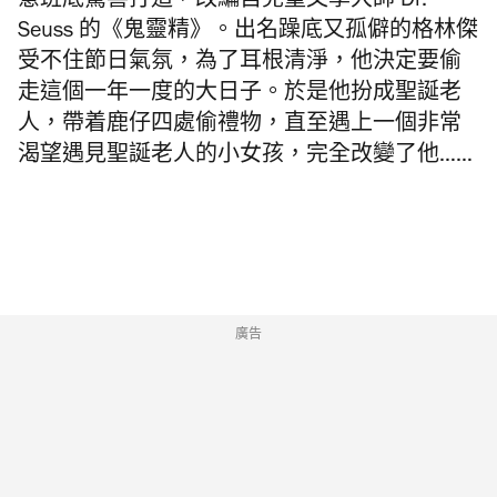
意班底驚喜打造，改編自兒童文學大師
Dr.
Seuss
的《鬼靈精》。出名躁底又孤僻的格林傑
受不住節日氣氛，為了耳根清淨，他決定要偷
走這個一年一度的大日子。於是他扮成聖誕老
人，帶着鹿仔四處偷禮物，直至遇上一個非常
渴望遇見聖誕老人的小女孩，完全改變了他……
廣告