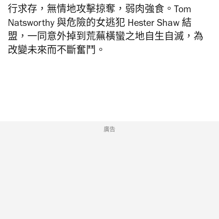
行求存，無情地攻擊掠奪，弱肉強食。Tom
Natsworthy 與危險的女逃犯 Hester Shaw 結
盟，一同意外掉到荒蕪橫蠻之地自生自滅，為
改變未來而不斷奮鬥。
廣告