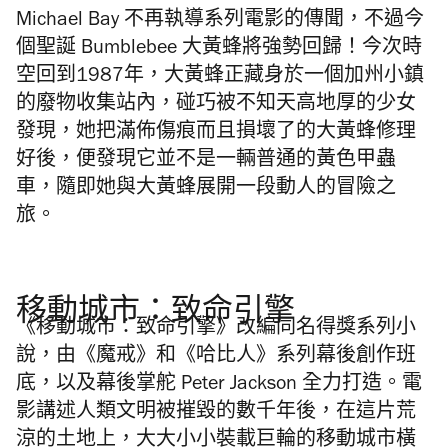
Michael Bay 不再執導系列電影的傳聞，不過今
個聖誕 Bumblebee 大黃蜂將強勢回歸！今次時
空回到1987年，大黃蜂正藏身於一個加州小鎮
的廢物收集站內，碰巧被不知天高地厚的少女
發現，她把滿佈傷痕而且損壞了的大黃蜂修理
好後，便發現它並不是一輛普通的黃色甲蟲
車，隨即她與大黃蜂展開一段動人的冒險之
旅。
移動城市：致命引擎
《移動城市：致命引擎》改編同名得獎系列小
說，由《魔戒》和《哈比人》系列幕後創作班
底，以及幕後掌舵
Peter Jackson
全力打造。電
影講述人類文明被摧毀的數千年後，在這片荒
涼的土地上，大大小小裝載巨輪的移動城市橫