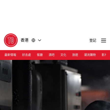
前
前
往
往
內
頁
容
尾
香港
登記
最新情報
好去處
餐廳
酒吧
文化
旅遊
潮流購物
影片