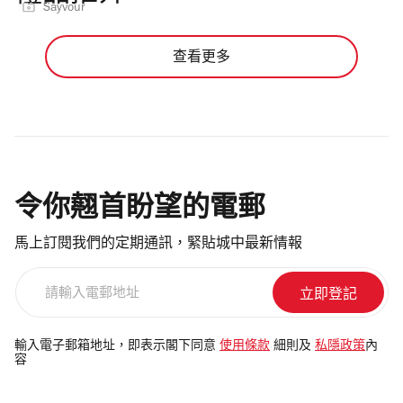
Sayvour
查看更多
令你翹首盼望的電郵
馬上訂閱我們的定期通訊，緊貼城中最新情報
請
輸
入
電
輸入電子郵箱地址，即表示閣下同意
使用條款
細則及
私隱政策
內
容
郵
地