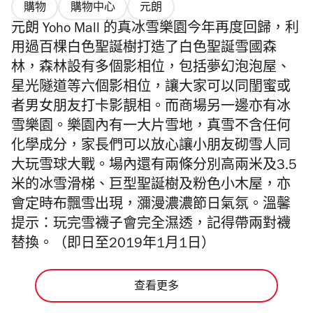
購物
購物中心
元朗
元朗 Yoho Mall 的真冰雪樂園今年再度回歸，利
用過百棵白色聖誕樹打造了白色聖誕雪國森
林，森林設有多個影相位，包括夢幻泡泡屋、
星光隧道等六個影相位，讓大家可以同閨蜜或
者男女朋友打卡影靚相。而商場另一邊亦有冰
雪樂園。樂園內有一大片雪地，真雪不含任何
化學成分，家長們可以放心讓小朋友砌雪人同
大玩雪球大戰。場內還有兩條分別高兩米及3.5
米的冰雪滑梯、巨型聖誕樹及粉色小木屋，亦
會定時布飄雪出現，瀰漫濃濃節日氣氛。溫馨
提示：玩完雪襪子會完全濕透，記得帶兩對襪
替換。（即日至2019年1月1日）
查看更多