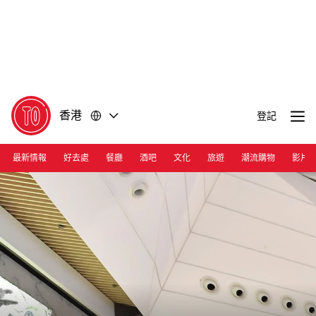
前
前
往
往
內
頁
容
尾
香港
登記
最新情報
好去處
餐廳
酒吧
文化
旅遊
潮流購物
影片