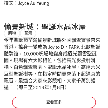
撰文：Joyce Au Yeung
愉景新城：聖誕水晶冰屋
購物
荃灣
今年聖誕節荃灣愉景新城將外國飄雪實景帶來
香港，搖身一變成為 Joy to D‧PARK 北歐聖誕
體驗館，10,000呎場地變身成極光飄雪聖誕
園。現場有六大影相位，包括高光影投射滑
梯、白色飄雪樂園、聖誕水晶冰屋、高達六米
巨型聖誕樹等，在指定時間更會落下超逼真的
飄雪，最適合大家來影靚相，大家千萬別錯
過！（即日至2019年1月6日）
查看更多