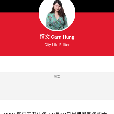
撰文
Cara Hung
City Life Editor
廣告