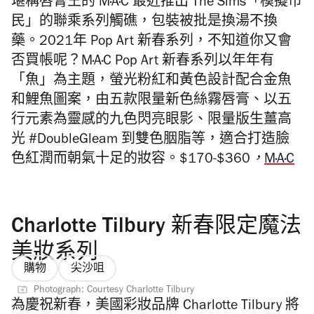
堪稱唇膏王的 M·A·C 最近推出 The Sims「模擬市
民」的聯乘系列觸礁，包裝被批是換湯不換
藥。2021年 Pop Art 新春系列，不知道你又會
否買帳呢？M·A·C Pop Art 新春系列以年年有
「魚」為主題，螢光粉紅和黃色設計配合金魚
和鯉魚圖案，由五款限量新色絲霧唇膏、以五
行元素為靈感的九色閃亮眼影、限量版生薑高
光 #DoubleGleam 到雙色胭脂等，適合打造臉
色紅潤而朝氣十足的妝容。
$170-$360，
M·A·C
Charlotte Tilbury 新春限定魔法
美妝系列
購物
尖沙咀
Photograph: Courtesy Charlotte Tilbury
為慶祝新春，美國彩妝品牌 Charlotte Tilbury 將