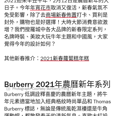
2021迎來辛丑牛年，2月12日是農曆新年的大
日子。今年
年宵花市
取消又復活，新春氣氛不
免受影響，除了去
商場新春佈置
打卡、買利是
封外，購物也是好選擇！大時大節消費意欲激
增？我們搜羅城中各大品牌的新春限定系列，
名牌時裝、美妝大玩牛年主題和中國風，大家
覺得今年的設計如何？
其他新春推介：
2021新春蘿蔔糕年糕
Burberry 2021年農曆新年系列
Photograph: Courtesy Burberry/Feng Li
Burberry 低調詮釋喜慶的農曆新年主題，將牛
年元素適當地加入經典
格紋時尚單品和
Thomas
Burberry 標誌，無論是
傳統風乾濕褸還是牛角