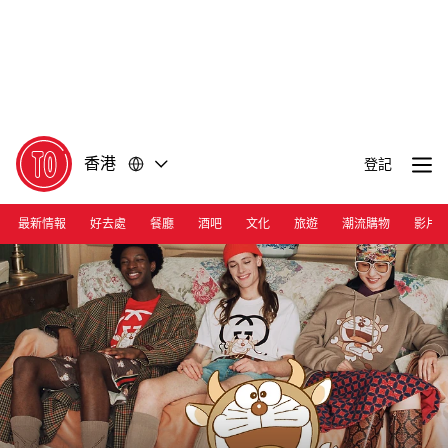
前
前
往
往
內
頁
容
尾
香港
登記
最新情報
好去處
餐廳
酒吧
文化
旅遊
潮流購物
影片