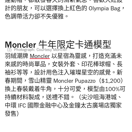
運動帽，都散發春天的清新氣息。喜歡大紅設
計的朋友，可以選擇換上紅色的 Olympia Bag
，
色調帶活力卻不失優雅。
Moncler 牛年限定卡通模型
Photograph: Courtesy Moncler
羽絨潮牌
Moncler
以星宿為靈感，打造充滿未
來感的時尚單品，女裝外套、印花棒球帽、長
袖衫等等，設計用色注入璀璨星空的感覺。新
春期間，雪山精靈 Moncler Pupazzo（$1,200）
換上春裝戴着牛角，十分可愛，模型由100%可
持續材料製成，送禮不錯。（尖沙咀海港城、
中環 IFC 國際金融中心及金鐘太古廣場店獨家
發售）