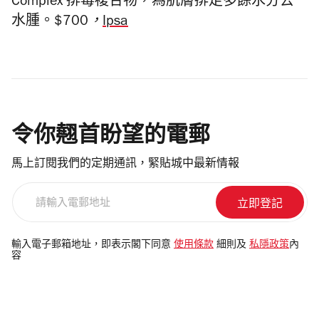
Complex 排毒複合物，為肌膚排走多餘水分去
水腫。
$700，
Ipsa
令你翹首盼望的電郵
馬上訂閱我們的定期通訊，緊貼城中最新情報
請
輸
入
電
輸入電子郵箱地址，即表示閣下同意
使用條款
細則及
私隱政策
內
容
郵
地
址