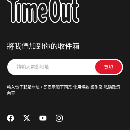
將我們加到你的收件箱
請
輸
入
電
輸入電子郵箱地址，即表示閣下同意
使用條款
細則及
私隱政策
郵
內容
地
址