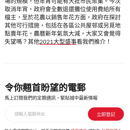
場的規模，但年宵可能有大批市民聚集。今次
取消年宵，政府會全數退還攤位使用費給
所有
檔主，至於花農以銷售年花方面，政府在探討
其他可行措施，包括在各區公共屋邨或另覓地
點賣年花。農曆新年氣氛大減，大家又會覺得
失望嗎？其他
2021大型盛事
看我們推介！
令你翹首盼望的電郵
馬上訂閱我們的定期通訊，緊貼城中最新情報
請
輸
入