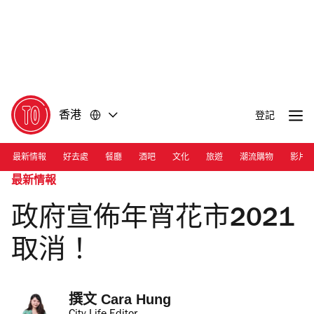
前
前
往
往
內
頁
容
尾
香港
登記
最新情報
好去處
餐廳
酒吧
文化
旅遊
潮流購物
影片
最新情報
政府宣佈年宵花市2021
取消！
撰文 
Cara Hung