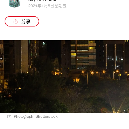
City Life Editor
2021年1月8日星期五
分享
Photograph: Shutterstock