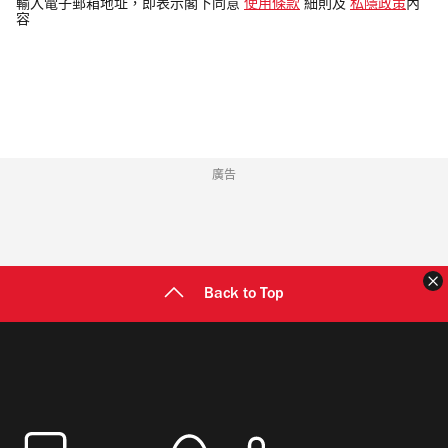
電
輸入電子郵箱地址，即表示閣下同意
使用條款
細則及
私隱政策
內
容
郵
地
址
廣告
Back to Top