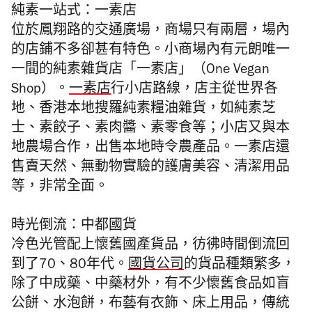
純素一站式：一素店
位於鳳翔路的交通廣場，商場只有兩層，場內
的店鋪不多卻甚有特色。小商場內有元朗唯一
一間的純素雜貨店「一素店」（One Vegan
Shop）。
一素店
行小店路線，店主從世界各
地、香港本地搜羅純素糧油雜貨，如純素芝
士、素餃子、素肉醬、素零食等；小店又與本
地農場合作，出售本地時令農產品。一素店還
售賣天然、無動物實驗的護膚美容、清潔用品
等，非常全面。
時光倒流：中都國貨
冷色光管配上懷舊國產貨品，彷彿時間倒流回
到了70、80年代。
國貨公司
的貨品種類繁多，
除了中成藥、中藥材外，有不少懷舊食品如盲
公餅、水泡餅，布藝有衣飾、床上用品，傳統