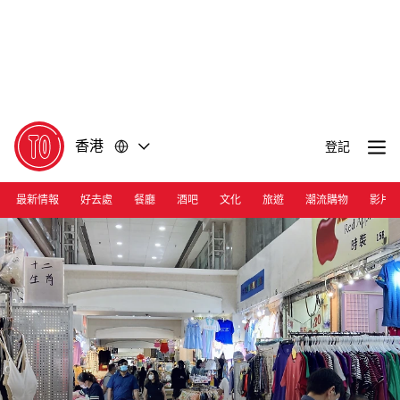
前
前
往
往
內
頁
容
尾
香港
登記
最新情報
好去處
餐廳
酒吧
文化
旅遊
潮流購物
影片