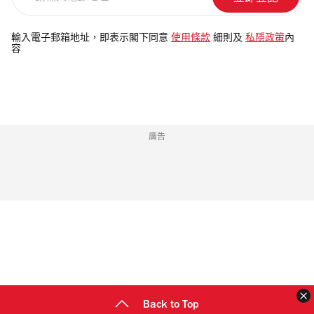
輸
入
電
輸入電子郵箱地址，即表示閣下同意
使用條款
細則及
私隱政策
內
容
郵
地
址
廣告
Back to Top