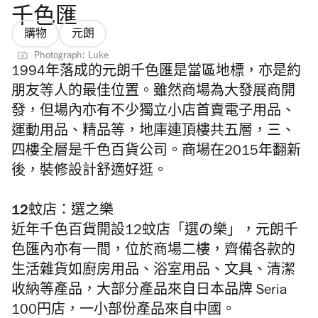
千色匯
購物
元朗
Photograph: Luke
1994年落成的元朗千色匯是當區地標，亦是約
朋友等人的最佳位置。雖然商場為大發展商開
發，但場內亦有不少獨立小店首賣電子用品、
運動用品、精品等，地庫連頂樓共五層，三、
四樓全層是千色百貨公司。商場在2015年翻新
後，裝修設計舒適好逛。
12蚊店：選之樂
近年千色百貨開設12蚊店「選の樂」，元朗千
色匯內亦有一間，位於商場二樓，齊備各款的
生活雜貨如廚房用品、浴室用品、文具、清潔
收納等產品，大部分產品來自日本品牌 Seria
100円店，一小部份產品來自中國。