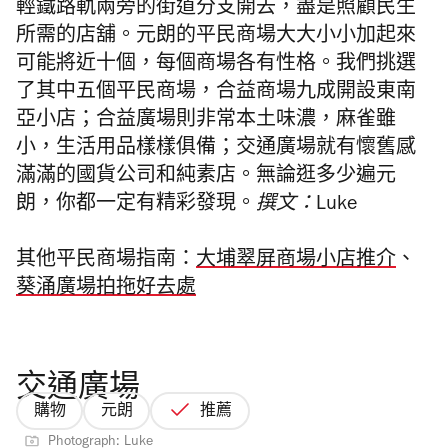
輕鐵路軌兩旁的街道分支開去，盡是照顧民生
所需的店舖。
元朗的平民商場大大小小加起來
可能將近十個，每個商場各有性格。我們挑選
了其中五個平民商場，合益商場九成開設東南
亞小店；合益廣場則非常本土味濃，麻雀雖
小，生活用品樣樣俱備；交通廣場就有懷舊感
滿滿的國貨公司和純素店。無論逛多少遍元
朗，你都一定有精彩發現。
撰文：Luke
其他平民商場指南：
大埔翠屏商場小店推介
、
葵涌廣場拍拖好去處
交通廣場
購物
元朗
推薦
Photograph: Luke