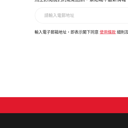
馬上訂閱我們的定期通訊，緊貼城中最新情報
請
輸
入
電
輸入電子郵箱地址，即表示閣下同意
使用條款
細則
郵
地
址