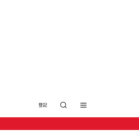
搜
登記
尋