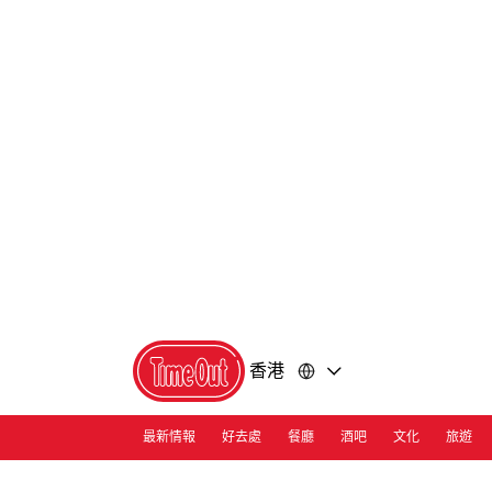
前
前
往
往
內
頁
容
尾
香港
最新情報
好去處
餐廳
酒吧
文化
旅遊