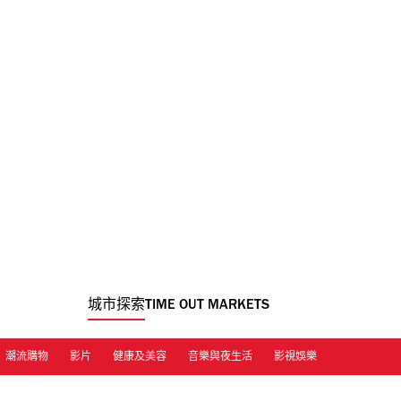
城市探索
TIME OUT MARKETS
潮流購物
影片
健康及美容
音樂與夜生活
影視娛樂