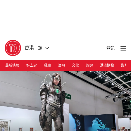
前
前
往
往
內
頁
容
尾
香港
登記
最新情報
好去處
餐廳
酒吧
文化
旅遊
潮流購物
影片