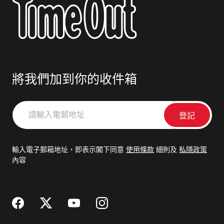
將我們加到你的收件箱
請
輸
入
電
輸入電子郵箱地址，即表示閣下同意
使用條款
細則及
私隱政策
郵
內容
地
址