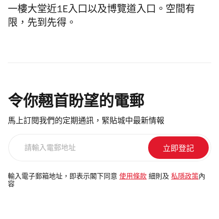
一樓大堂近1E入口以及博覽道入口。空間有
限，先到先得。
令你翹首盼望的電郵
馬上訂閱我們的定期通訊，緊貼城中最新情報
請
輸
入
電
輸入電子郵箱地址，即表示閣下同意
使用條款
細則及
私隱政策
內
容
郵
地
址