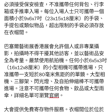
必須接受保安檢查，
不准攜帶任何背包、行李
箱或手推車入場。每位入場人士只可攜帶一個
面積小於9x6x7吋（23x15x18厘米）的手袋、
手提包或類似物品，超出限制的手袋必須存放
在衣帽間。
巴塞爾藝術展香港展會允許個人或非專業攝
影，拍攝時不得干擾其他訪客，並以藝術品安
全為考量。嚴禁使用航拍機。任何小於6x5x3吋
（16x12x8厘米）的小型相機可攜帶進場，只
准攜帶一支短於80毫米焦距的的單鏡。大型相
機、三腳架、閃光燈、及自拍伸縮棒不可攜帶
進場。注意不可攜帶任何食物、飲品或大型雨
傘，詳細名單可瀏覽
官網
。
大會提供免費寄存物件服務。衣帽間位於位於