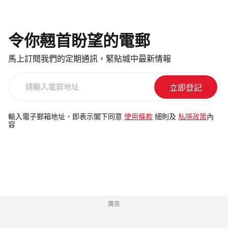
令你翹首盼望的電郵
馬上訂閱我們的定期通訊，緊貼城中最新情報
請
輸
入
電
輸入電子郵箱地址，即表示閣下同意
使用條款
細則及
私隱政策
內
容
郵
地
址
廣告