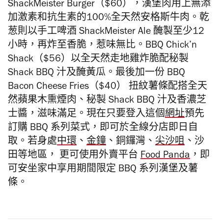
ShackMeister Burger（$60），
漢堡肉用上無添
加激素和抗生素的
100%
全天然安格斯牛肉。乾
葱則以手工啤酒
ShackMeister
Ale
醃製至少12
小時，再炸至香脆，惹味無比。
BBQ Chick
’
n
Shack（$56）以
全天然走地雞炸
脆配秘製
Shack BBQ 汁
及醃黃瓜。最後加一份 BBQ
Bacon Cheese Fries（$40） 扭紋薯條配搭全天
然蘋果木熏煙肉、秘製 Shack BBQ 汁及香濃芝
士醬，滋味滿足。現在只要登入這個
網址
預先
訂購 BBQ 系列菜式，即可於全線分店即日自
取。若身處
中環
、
金鐘
、銅鑼灣、
尖沙咀
、沙
田等地區， 更可使用外賣平台
Food Panda
，即
可安坐家中享用期間限定 BBQ 系列漢堡及薯
條。