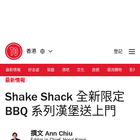
前
前
往
往
內
頁
容
尾
香港
登記
最新情報
好去處
餐廳
酒吧
文化
旅遊
潮流購物
影片
最新情報
Shake Shack 全新限定
BBQ 系列漢堡送上門
撰文 
Ann Chiu