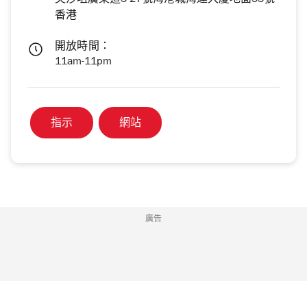
尖沙咀廣東道3-27號海港城海運大廈地面53號
香港
開放時間：
11am-11pm
指示
網站
廣告