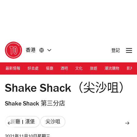
前
前
往
往
內
頁
容
尾
香港
登記
最新情報
好去處
餐廳
酒吧
文化
旅遊
潮流購物
影片
Photograph: Courtesy Shake Shack
Shake Shack（尖沙咀）
Shake Shack 第三分店
餐廳 | 漢堡
尖沙咀