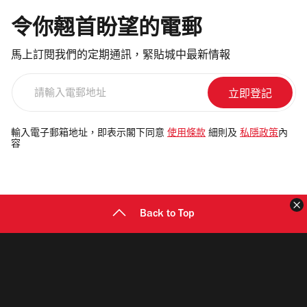
令你翹首盼望的電郵
馬上訂閱我們的定期通訊，緊貼城中最新情報
請
輸
入
電
輸入電子郵箱地址，即表示閣下同意
使用條款
細則及
私隱政策
內
容
郵
地
址
Back to Top