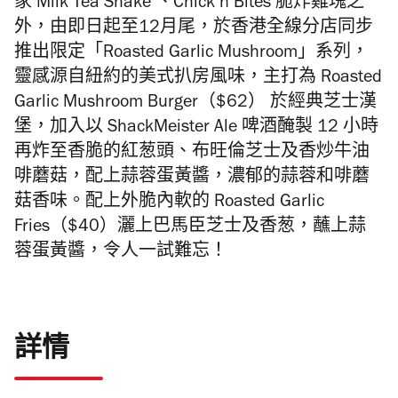
家 Milk Tea Shake 、
Chick’n Bites
脆炸雞塊之
外，
由即日起至12月尾，於香港全線分店同步
推出限定「
Roasted Garlic Mushroom」系列，
靈感源自紐約的美式扒房風味，
主打為 Roasted
Garlic Mushroom Burger（$62） 於經典芝士漢
堡，加入以 ShackMeister Ale 啤酒醃製 12 小時
再炸至香脆的紅葱頭、布旺倫芝士及香炒牛油
啡蘑菇，
配上蒜蓉蛋黃醬，濃郁的蒜蓉和啡蘑
菇香味。配上
外脆內軟的
Roasted Garlic
Fries（$40）灑上巴馬臣芝士及香葱，蘸上蒜
蓉蛋黃醬，令人一試難忘！
詳情