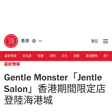
前
前
往
往
內
頁
容
尾
香港
登記
最新情報
好去處
餐廳
酒吧
文化
旅遊
潮流購物
影片
最新情報
Gentle Monster「Jentle
Salon」香港期間限定店
登陸海港城