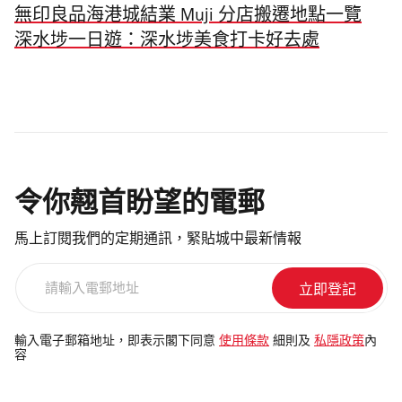
無印良品海港城結業 Muji 分店搬遷地點一覽
深水埗一日遊：深水埗美食打卡好去處
令你翹首盼望的電郵
馬上訂閱我們的定期通訊，緊貼城中最新情報
請
輸
入
電
輸入電子郵箱地址，即表示閣下同意
使用條款
細則及
私隱政策
內
容
郵
地