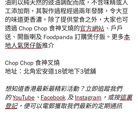
油則以純天然的豉油調配而
成，不含味精或人
工添加劑，其製作過程經過兩年發酵，
令大豆
的味道更香濃。除了
提供堂食之外，
大家也
可
透過
Chop Chop
食神叉燒的
官方網站
、戶戶
送、
開飯喇及
Foodpanda
訂購煲仔飯。更多
本
地人氣煲仔飯
推介
Chop Chop 食神叉燒
地址：北角宏安道18號地下3號舖
想知道香港最新最精彩活動？立即追蹤我們
的
YouTube
、
Facebook
及
Instagram
，或按
這裏
登記
，便可以電郵獲取我們最新的定期通訊