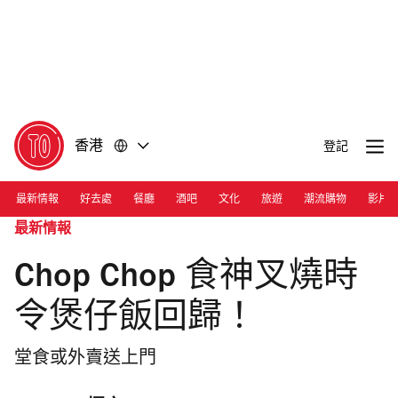
前
前
往
往
內
頁
容
尾
香港
登記
最新情報
好去處
餐廳
酒吧
文化
旅遊
潮流購物
影片
最新情報
Chop Chop 食神叉燒時
令煲仔飯回歸！
堂食或外賣送上門