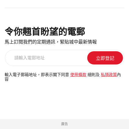
令你翹首盼望的電郵
馬上訂閱我們的定期通訊，緊貼城中最新情報
請
輸
入
電
輸入電子郵箱地址，即表示閣下同意
使用條款
細則及
私隱政策
內
容
郵
地
址
廣告