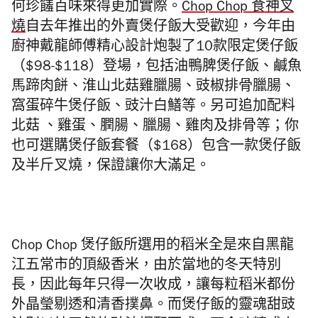
何珍饈百味來得更加實際。
Chop Chop 食神叉
燒
自去年推出的外賣煲仔飯大受歡迎，今年由
廚神戴龍師傅精心設計炮製了10款限定煲仔飯
（$98-$118）登場，
包括
油鴨
脾煲仔飯
、
鹹魚
馬蹄肉餅
、
淮山北菇雞
臘
腸
、
豉椒排骨
臘腸
、
窩蛋碎牛煲仔飯
、
豉汁白鱔
等
。另可追加配料
北菇
、雞蛋
、膶腸
、臘腸
、雞肉
及
排骨
等；你
也可選購
煲仔飯套餐（$168）包含一款煲仔飯
及半斤叉燒，
保證讓你大滿足。
Chop Chop 煲仔飯所選用的稻米全是來自黑龍
江五常市的頂級香米，由於當地的冬天特別
長，因此每年只得一次收成，
讓每粒稻米都份
外晶瑩剔透和清香撲鼻。而煲仔飯的靈魂甜豉