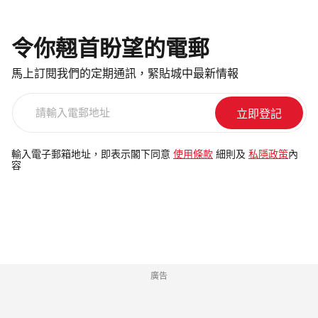
令你翹首盼望的電郵
馬上訂閱我們的定期通訊，緊貼城中最新情報
請
輸
入
電
輸入電子郵箱地址，即表示閣下同意
使用條款
細則及
私隱政策
內
容
郵
地
址
廣告