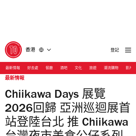
前
前
往
往
內
頁
容
尾
香港
登記
最新情報
好去處
餐廳
酒吧
文化
旅遊
潮流購物
影片
最新情報
Chiikawa Days 展覽
2026回歸 亞洲巡迴展首
站登陸台北 推 Chiikawa