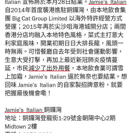
Italian
宣佈
將於本月
28
日
結業。
Jamie
’s
Italian
自2014年首度襲港進駐銅鑼灣，由本地飲食集
團 Big Cat Group Limited 以海外特許經營方式
營運；2015
年再於尖沙咀海港城開分店；兩間
香港分店均融入本地特色風格，菜式主打意大
利家庭風味，開業初期日日大排長龍，風頭一
時無兩。可惜餐廳自去年受到社會運動影響，
生意大受打擊，再加上最近新冠肺炎疫情蔓
延，市民
減少了出外用餐
，本地飲食業可謂雪
上加霜，
Jamie
’s
Italian 逼於
無奈也要結業。想
回味
Jamie
’s
Italian 的自家製招牌意粉，就要
把握最後機會嘞！
Jamie’s Italian
銅鑼灣
地址：銅鑼灣登龍街1-29號金朝陽中心2期
Midtown 2樓