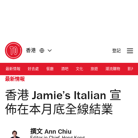
前
前
往
往
內
頁
容
尾
香港
登記
最新情報
好去處
餐廳
酒吧
文化
旅遊
潮流購物
影片
最新情報
香港 Jamie’s Italian 宣
佈在本月底全線結業
撰文 
Ann Chiu