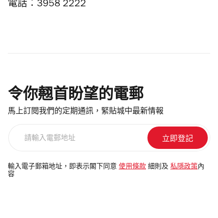
電話：3958 2222
令你翹首盼望的電郵
馬上訂閱我們的定期通訊，緊貼城中最新情報
請
輸
入
電
輸入電子郵箱地址，即表示閣下同意
使用條款
細則及
私隱政策
內
容
郵
地
址