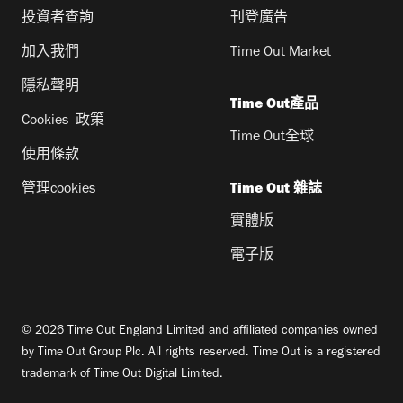
投資者查詢
刊登廣告
加入我們
Time Out Market
隱私聲明
Time Out產品
Cookies 政策
Time Out全球
使用條款
管理cookies
Time Out 雜誌
實體版
電子版
© 2026 Time Out England Limited and affiliated companies owned
by Time Out Group Plc. All rights reserved. Time Out is a registered
trademark of Time Out Digital Limited.