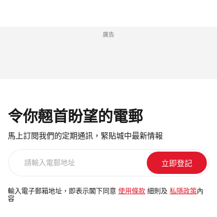
廣告
令你翹首盼望的電郵
馬上訂閱我們的定期通訊，緊貼城中最新情報
請
輸
入
電
輸入電子郵箱地址，即表示閣下同意
使用條款
細則及
私隱政策
內
容
郵
地