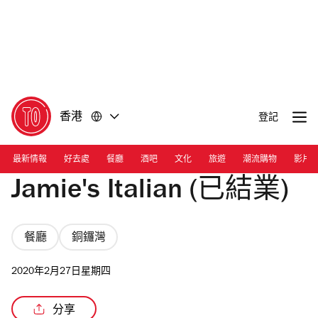
前
前
往
往
內
頁
容
尾
香港
登記
最新情報
好去處
餐廳
酒吧
文化
旅遊
潮流購物
影片
Jamie's Italian (已結業)
餐廳
銅鑼灣
2020年2月27日星期四
分享