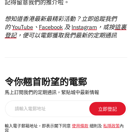
記得留意我們的推介啦。
想知道香港最新最精彩活動？立即追蹤我們
的
YouTube
、
Facebook
及
Instagram
，或按
這裏
登記
，便可以電郵獲取我們最新的定期通訊
令你翹首盼望的電郵
馬上訂閱我們的定期通訊，緊貼城中最新情報
請
輸
入
電
輸入電子郵箱地址，即表示閣下同意
使用條款
細則及
私隱政策
內
容