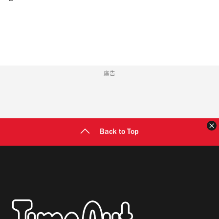
郵
地
址
廣告
Back to Top