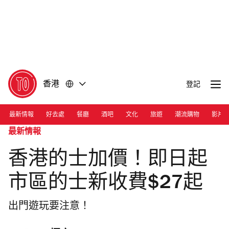
前
前
往
往
內
頁
容
尾
香港
登記
最新情報
好去處
餐廳
酒吧
文化
旅遊
潮流購物
影片
最新情報
香港的士加價！即日起
市區的士新收費$27起
出門遊玩要注意！