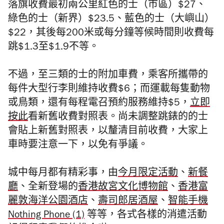
落旗收費最初兩公里紅色的士（巿區）$27、
綠色的士（新界）$23.5、藍色的士（大嶼山）
$22，其後每200米或每分鐘等候時間則收費每
跳$1.3至$1.9不等。
不過，至三類的士的附加車費，乘客所攜帶的
每件大型行李則維持收費$6；而運載每隻動物
或鳥類，還有每程電召預約服務維持$5，
立即
按此
看新舊收費對照表。尚未調整跳錶的的士
會貼上新舊對照表，以釐清目前收費，大家上
車時要注意一下，以免有爭議。
城中每月都有精彩事，由
今月限定活動
、
新餐
廳
、全新登場的
香港故宮文化博物館
、
香港富
麗敦海洋公園酒店
、
壽司郎居酒屋
、
智能手機
Nothing Phone (1)
等等，各式各樣的消遣活動