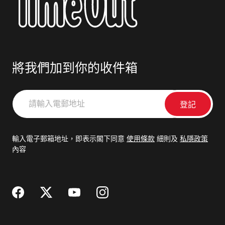
將我們加到你的收件箱
請
輸
入
電
輸入電子郵箱地址，即表示閣下同意
使用條款
細則及
私隱政策
郵
內容
地
址