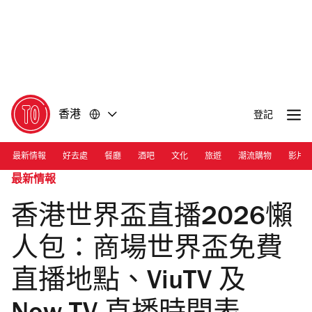
前
前
往
往
內
頁
容
尾
香港
登記
最新情報
好去處
餐廳
酒吧
文化
旅遊
潮流購物
影片
最新情報
香港世界盃直播2026懶
人包：商場世界盃免費
直播地點、ViuTV 及