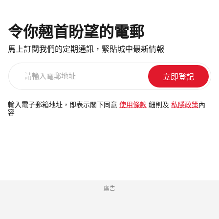
令你翹首盼望的電郵
馬上訂閱我們的定期通訊，緊貼城中最新情報
請
輸
入
電
輸入電子郵箱地址，即表示閣下同意
使用條款
細則及
私隱政策
內
容
郵
地
址
廣告