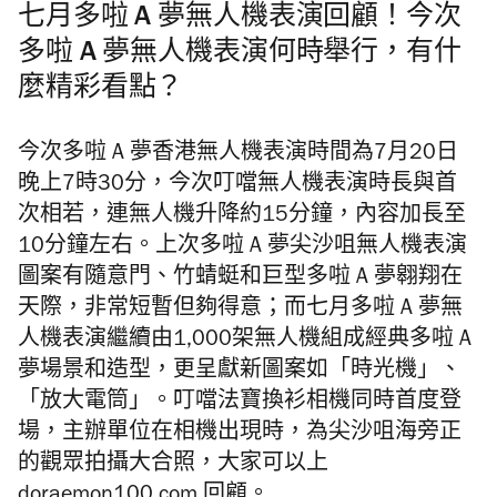
七月多啦 A 夢無人機表演回顧！今次
多啦 A 夢無人機表演何時舉行，有什
麼精彩看點？
今次多啦 A 夢香港無人機表演時間為7月20日
晚上7時30分，今次叮噹無人機表演時長與首
次相若，連無人機升降約15分鐘，內容加長至
10分鐘左右。上次多啦 A 夢尖沙咀無人機表演
圖案有隨意門、竹蜻蜓和巨型多啦 A 夢翱翔在
天際，非常短暫但夠得意；而七月多啦 A 夢無
人機表演繼續由1,000架無人機組成經典多啦 A
夢場景和造型，更呈獻新圖案如「時光機」、
「放大電筒」。叮噹法寶換衫相機同時首度登
場，主辦單位在相機出現時，為尖沙咀海旁正
的觀眾拍攝大合照，大家可以上