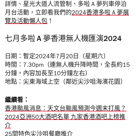
詳情、星光大道人流管制、多啦 A 夢列車停泊
月台活動，立即看我們的
2024香港多啦 A 夢展
覽及活動懶人包
！
七月多啦 A 夢香港無人機匯演2024
日期：暫定2024年7月20日（星期六）
時間：7.30pm（連無人機升降時間，全長約15
分鐘，內容加長至10分鐘左右）
地點：尖東海域上空（鄰近尖沙咀海濱花園）
繼續看：
香港颱風消息：天文台颱風預測今週末打風？
2024亞洲50大酒吧名單 九家香港酒吧上榜推
介
25間特色尖沙咀餐廳推介