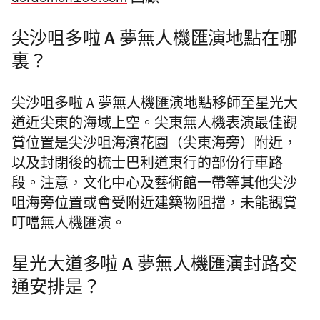
doraemon100.com
回顧。
尖沙咀多啦 A 夢無人機匯演地點在哪
裏？
尖沙咀多啦 A 夢無人機匯演地點移師至星光大
道近尖東的海域上空。尖東
無人機表演最佳觀
賞位置是尖沙咀海濱花園（尖東海旁）附近，
以及
封閉後的梳士巴利道東行的部份行車路
段。注意，文化中心及藝術館一帶等其他
尖沙
咀海旁位置或會受附近建築物阻擋，未能觀賞
叮噹無人機匯演
。
星光大道多啦 A 夢無人機匯演封路交
通安排是？