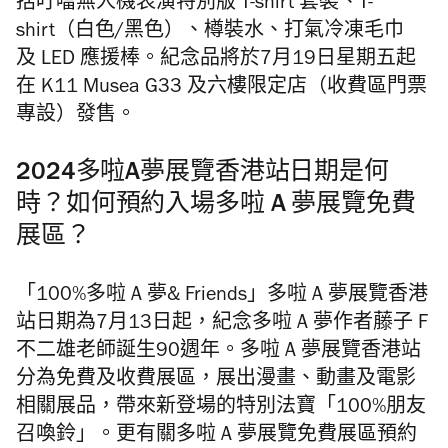
括叮噹無人機表演特別版
T-shirt
套裝、T-
shirt
（白色
/
黑色）、樽裝水、
打氣冷凍毛巾
及
LED
應援棒。紀念品將於
7
月
19
日星期五起
在
K11 Musea G33
及六
樓
限定店（收費區門票
專設）發售。
2024多啦A夢展覽香港站日期是何
時？如何預約入場多啦 A 夢展覽免費
展區？
「100%多啦 A 夢& Friends」多啦 A 夢展覽香港
站日期為7月13日起，紀念多啦 A 夢作者藤子 F
不二雄老師誕生90週年。多啦 A 夢展覽香港站
分為免費及收費展區，展出漫畫、動畫及電影
相關展品，帶來新登場的特別法寶「100%朋友
召喚鈴」。更有關多啦 A 夢展覽免費展區預約