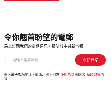
令你翹首盼望的電郵
馬上訂閱我們的定期通訊，緊貼城中最新情報
請
輸
入
電
輸入電子郵箱地址，即表示閣下同意
使用條款
細則及
私隱政策
內
容
郵
地
址