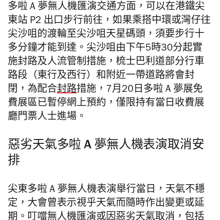
多啦 A 夢無人機匯演交通方面，可以在港鐵尖
東站 P2 出口步行前往，如果乘搭中環或灣仔往
尖沙咀的渡輪至尖沙咀天星碼頭，須要步行十
多分鐘才能到達。尖沙咀由下午5時30分起實
施封路及人流管制措施，梳士巴利道部分行車
路段（東行及西行）和附近一帶道路將會封
閉，為配合
封路
措施，7月20日多啦 A 夢展免
費展區已暫停網上預約，僅限持有當日收費展
廳門票人士進場。
惡劣天氣多啦 A 夢無人機表演取消安
排
尖東多啦 A 夢無人機表演舉行當日，天氣不穩
定，大會曾表示視乎天氣而隨時作出變更或延
期。叮噹無人機匯演或因惡劣天氣取消，包括