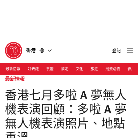
前
前
往
往
內
頁
容
尾
香港
登記
最新情報
好去處
餐廳
酒吧
文化
旅遊
潮流購物
影片
最新情報
香港七月多啦 A 夢無人
機表演回顧：多啦 A 夢
無人機表演照片、地點