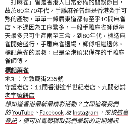
「打麻雀」曾是香港人日常必備的閒娛節目，
故於60至70年代，手雕麻雀曾經是香港灸手可
熱的產物，單單一條廣東道都有至乎10間麻雀
店。不過因為工序繁多，一般手雕麻雀師傅每
天最多只可生產兩至三盒。到80年代，機造麻
雀開始盛行，手雕麻雀退場，師傅相繼退休。
標記蔴雀的景叔，已是全港碩果僅存的手雕麻
雀師傅。
標記蔴雀
地址：
佐敦廟街235號
守護老店：
11間香港逾半世紀老店
、
九間必試
老字號餅店
想知道香港最新最精彩活動？立即追蹤我們
的
YouTube
、
Facebook
及
Instagram
，或按
這裏
登記
，便可以電郵獲取我們最新的定期通訊