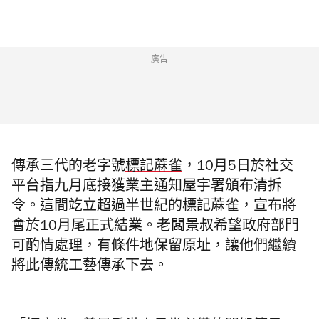
廣告
傳承三代的老字號
標記蔴雀
，
10月5日於社交
平台指九月底接獲業主通知屋宇署頒布清拆
令。這間䇄立超過半世紀的標記蔴雀，
宣布將
會於10月尾正式結業。
老闆景叔希望政府部門
可酌情處理，有條件地保留原址，讓他們繼續
將此傳統工藝傳承下去。