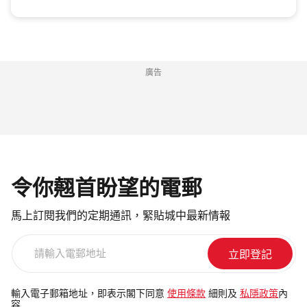
廣告
令你翹首盼望的電郵
馬上訂閱我們的定期通訊，緊貼城中最新情報
請
輸
入
電
輸入電子郵箱地址，即表示閣下同意
使用條款
細則及
私隱政策
內
容