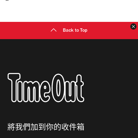
郵
地
址
Back to Top
將我們加到你的收件箱