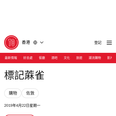
前
前
往
往
內
頁
容
尾
香港
登記
最新情報
好去處
餐廳
酒吧
文化
旅遊
潮流購物
影片
Photograph: Calvin Sit
標記蔴雀
購物
佐敦
2019年4月22日星期一