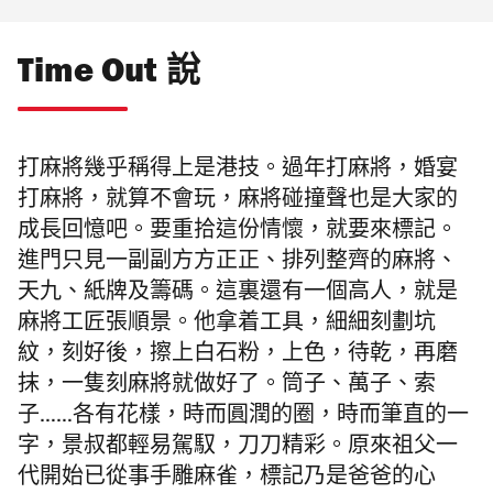
Time Out 說
打麻將幾乎稱得上是港技。過年
打麻將
，婚宴
打
麻將
，就算不會玩，麻將碰撞聲也是大家的
成長回憶吧。要重拾這份情懷，就要來標記。
進門只見一副副方方正正、排列整齊的麻將、
天九、紙牌及籌碼。這裏還有一個高人，就是
麻將工匠張順景。他拿着工具，細細刻劃坑
紋，刻好後，擦上白石粉，上色，待乾，再磨
抹，一隻刻麻將就做好了。筒子、萬子、索
子……各有花樣，時而圓潤的圈，時而筆直的一
字，景叔都輕易駕馭，刀刀精彩。原來祖父一
代開始已從事手雕麻雀，標記乃是爸爸的心