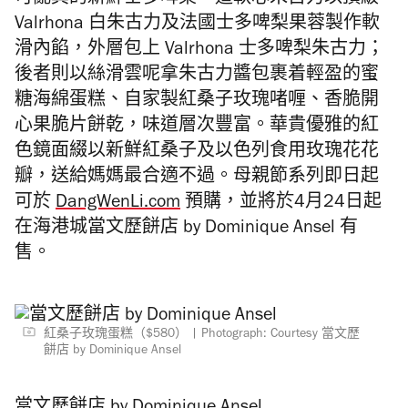
可亂真的新鮮士多啤梨，這軟心朱古力以頂級
Valrhona 白朱古力及法國士多啤梨果蓉製作軟
滑內餡，外層包上 Valrhona 士多啤梨朱古力；
後者則以絲滑雲呢拿朱古力醬包裹着輕盈的蜜
糖海綿蛋糕、自家製紅桑子玫瑰啫喱、香脆開
心果脆片餅乾，味道層次豐富。華貴優雅的紅
色鏡面綴以新鮮紅桑子及以色列食用玫瑰花花
瓣，送給媽媽最合適不過。母親節系列即日起
可於
DangWenLi.com
預購，並將於4月24日起
在海港城當文歷餅店 by Dominique Ansel 有
售。
紅桑子玫瑰蛋糕（$580）
Photograph: Courtesy 當文歷
餅店 by Dominique Ansel