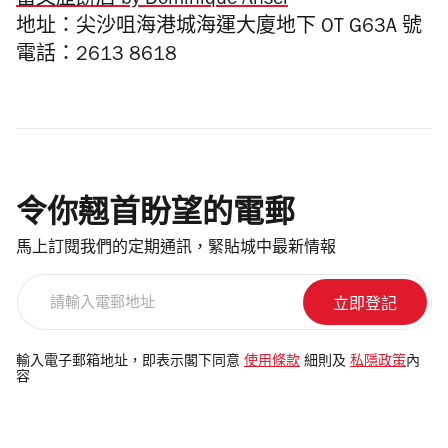
當文歷餅店 by Dominique Ansel
地址：尖沙咀海港城海運大廈地下 OT G63A 號
電話：2613 8618
令你翹首盼望的電郵
馬上訂閱我們的定期通訊，緊貼城中最新情報
請
輸
入
電
輸入電子郵箱地址，即表示閣下同意
使用條款
細則及
私隱政策
內
容
郵
地
址