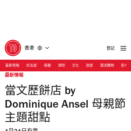
前
前
往
往
內
頁
容
尾
香港
登記
最新情報
好去處
餐廳
酒吧
文化
旅遊
潮流購物
影片
最新情報
當文歷餅店 by
Dominique Ansel 母親節
主題甜點